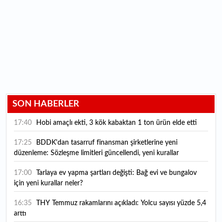
SON HABERLER
17:40
Hobi amaçlı ekti, 3 kök kabaktan 1 ton ürün elde etti
17:25
BDDK'dan tasarruf finansman şirketlerine yeni
düzenleme: Sözleşme limitleri güncellendi, yeni kurallar
yürürlüğe girdi
17:00
Tarlaya ev yapma şartları değişti: Bağ evi ve bungalov
için yeni kurallar neler?
16:35
THY Temmuz rakamlarını açıkladı: Yolcu sayısı yüzde 5,4
arttı