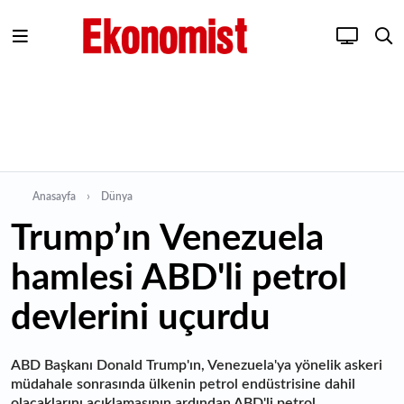
Anasayfa
Dünya
Trump’ın Venezuela
hamlesi ABD'li petrol
devlerini uçurdu
ABD Başkanı Donald Trump'ın, Venezuela'ya yönelik askeri
müdahale sonrasında ülkenin petrol endüstrisine dahil
olacaklarını açıklamasının ardından ABD'li petrol