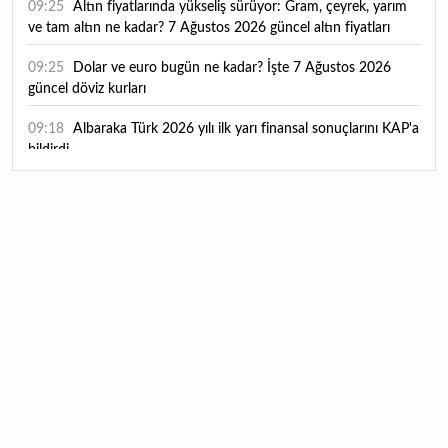
09:25
Altın fiyatlarında yükseliş sürüyor: Gram, çeyrek, yarım
ve tam altın ne kadar? 7 Ağustos 2026 güncel altın fiyatları
09:25
Dolar ve euro bugün ne kadar? İşte 7 Ağustos 2026
güncel döviz kurları
09:18
Albaraka Türk 2026 yılı ilk yarı finansal sonuçlarını KAP'a
bildirdi
17:13
ABD'de iş gücü verimliliği beklentileri aştı
16:49
"Yüksek katma değerli üretimi destekleyen
politikalarımızı sürdüreceğiz"
16:21
Merkez Bankası rezervlerinde yükseliş! İşte son rakamlar
16:11
Trabzonspor yeni transferini KAP'a bildirdi: İşte maliyeti...
16:09
TMO 2026-2027 fındık alım fiyatlarını açıkladı!
15:59
Bankacılık sektörünün toplam mevduatı geriledi