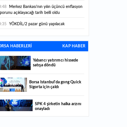
0:48
Merkez Bankası'nın yılın üçüncü enflasyon
porunu açıklayacağı tarih belli oldu
0:35
YÖKDİL/2 pazar günü yapılacak
0:28
OYAK Çimento'dan 2026 yılı ilk yarı
lanço değerlendirmesi var
ORSA HABERLERİ
KAP HABER
0:20
Genel müdür maaşını bile solladı: Bu
sleği yapanlar ayda en az 250 bin TL kazanıyor
Yabancı yatırımcı hissede
satışa döndü
0:18
Vergi, SGK primi, trafik cezası ve MTV
rcu olanlar dikkat! Yapılandırmada son başvuru
rihi yaklaşıyor
Borsa İstanbul'da gong Quick
Sigorta için çaldı
0:02
Mutfak tüpü ve taşınma destekleri
saplara yattı
SPK 4 şirketin halka arzını
9:35
Küresel piyasalarda yön arayışı sürüyor:
onayladı
zler ABD'nin tarım dışı istihdam verisine çevrildi
9:33
ABD'de doğumla vatandaşlık hakkı
Borsada hisseleri yüzde 375