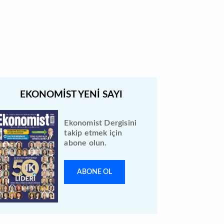
Bewen Enerji halka arzı ileri bir
tarihe ertelendi
Ekonomist Dergisini
takip etmek için
abone olun.
ABONE OL