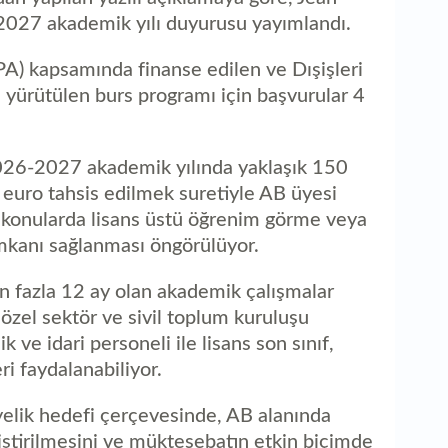
da
027 akademik yılı duyurusu yayımlandı.
PA) kapsamında finanse edilen ve Dışişleri
 yürütülen burs programı için başvurular 4
026-2027 akademik yılında yaklaşık 150
euro tahsis edilmek suretiyle AB üyesi
li konularda lisans üstü öğrenim görme veya
mkanı sağlanması öngörülüyor.
n fazla 12 ay olan akademik çalışmalar
zel sektör ve sivil toplum kuruluşu
k ve idari personeli ile lisans son sınıf,
ri faydalanabiliyor.
elik hedefi çerçevesinde, AB alanında
ştirilmesini ve müktesebatın etkin biçimde