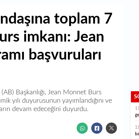
ndaşına toplam 7
urs imkanı: Jean
amı başvuruları
ği (AB) Başkanlığı, Jean Monnet Burs
S
ik yılı duyurusunun yayımlandığını ve
arın devam edeceğini duyurdu.
1
ge
1
ba