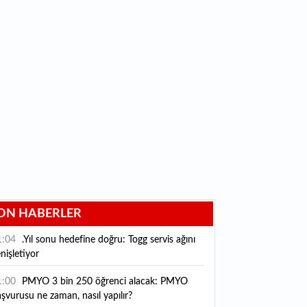
ON HABERLER
1:04
.Yıl sonu hedefine doğru: Togg servis ağını
nişletiyor
1:00
PMYO 3 bin 250 öğrenci alacak: PMYO
şvurusu ne zaman, nasıl yapılır?