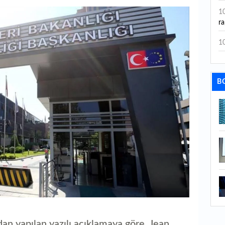
1
ra
1
1
bi
B
1
me
1
bo
ta
1
he
0
Gö
0
dan yapılan yazılı açıklamaya göre, Jean