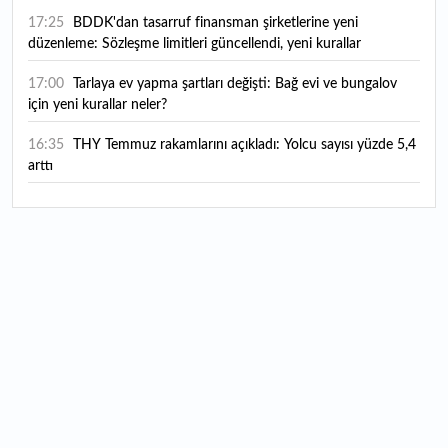
17:25
BDDK'dan tasarruf finansman şirketlerine yeni
düzenleme: Sözleşme limitleri güncellendi, yeni kurallar
yürürlüğe girdi
17:00
Tarlaya ev yapma şartları değişti: Bağ evi ve bungalov
için yeni kurallar neler?
16:35
THY Temmuz rakamlarını açıkladı: Yolcu sayısı yüzde 5,4
arttı
16:27
Piyasaların beklediği veri geldi: ABD tarım dışı istihdam
rakamları açıklandı
16:24
Çitlekçi halka arz oluyor: Talep toplama tarihi ve hisse
fiyatı belli oldu
16:10
ABD Başkanı Trump, İran'ın anlaşma yapmak istediğini
savundu
16:04
Boğaz’ın kıtaları birleştiren ruhu Memorial Sanat
Galerilerinde