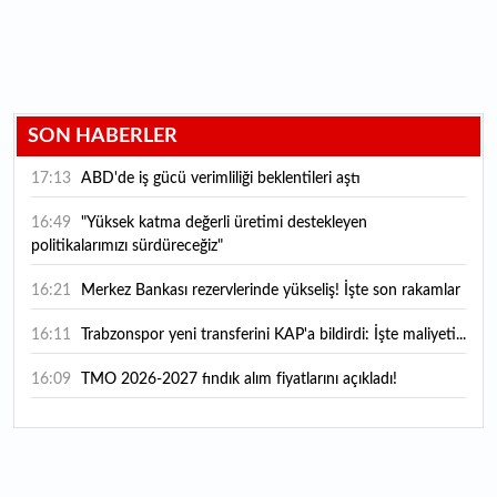
SON HABERLER
17:13
ABD'de iş gücü verimliliği beklentileri aştı
16:49
"Yüksek katma değerli üretimi destekleyen
politikalarımızı sürdüreceğiz"
16:21
Merkez Bankası rezervlerinde yükseliş! İşte son rakamlar
16:11
Trabzonspor yeni transferini KAP'a bildirdi: İşte maliyeti...
16:09
TMO 2026-2027 fındık alım fiyatlarını açıkladı!
15:59
Bankacılık sektörünün toplam mevduatı geriledi
15:07
Yabancı yatırımcı hissede satışa döndü