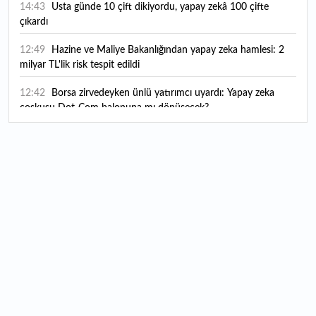
14:43
Usta günde 10 çift dikiyordu, yapay zekâ 100 çifte
çıkardı
12:49
Hazine ve Maliye Bakanlığından yapay zeka hamlesi: 2
milyar TL'lik risk tespit edildi
12:42
Borsa zirvedeyken ünlü yatırımcı uyardı: Yapay zeka
coşkusu Dot-Com balonuna mı dönüşecek?
12:10
"Şu anda ABD ile herhangi bir müzakere yürütmüyoruz"
12:07
YKS tercih süreci yarın sona eriyor
12:04
TSE 129 personel alacak: Başvurular ne zaman başlıyor?
12:01
Temmuz ayı rakamları açıklandı: Hava yolunda yüzde
2,6'lık artış
00:16
1500 yıllık gizem gün yüzüne çıktı: Dünyada eşi benzeri
yok
00:06
12 bin yıldır genetiğini koruyor: Üretim alanı iki katına