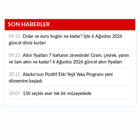
SON HABERLER
09:33
Dolar ve euro bugün ne kadar? İşte 6 Ağustos 2026
güncel döviz kurları
09:22
Altın fiyatları 7 haftanın zirvesinde! Gram, çeyrek, yarım
ve tam altın ne kadar? 6 Ağustos 2026 güncel altın fiyatları
20:15
Alarko’nun Pozitif Etki Yeşil Yaka Programı yeni
dönemine başladı
20:07
150 seçkin eser tek bir müzayedede
20:03
BeautyEurasia için geri sayım başladı
20:00
Kimya sektörü ihracatı temmuzda 3 milyar doları aştı
19:56
Mücevher ihracatına 7,9 milyar dolarlık katkı