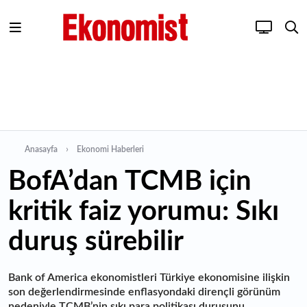
Anasayfa
Ekonomi Haberleri
BofA’dan TCMB için
kritik faiz yorumu: Sıkı
duruş sürebilir
Bank of America ekonomistleri Türkiye ekonomisine ilişkin
son değerlendirmesinde enflasyondaki dirençli görünüm
nedeniyle TCMB’nin sıkı para politikası duruşunu