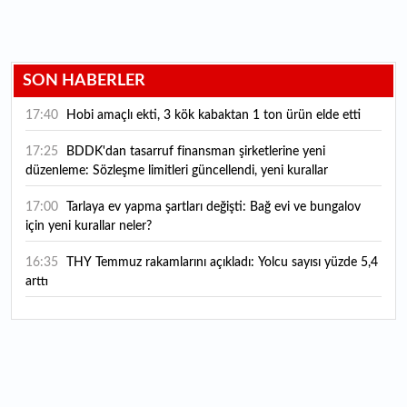
SON HABERLER
17:40
Hobi amaçlı ekti, 3 kök kabaktan 1 ton ürün elde etti
17:25
BDDK'dan tasarruf finansman şirketlerine yeni
düzenleme: Sözleşme limitleri güncellendi, yeni kurallar
yürürlüğe girdi
17:00
Tarlaya ev yapma şartları değişti: Bağ evi ve bungalov
için yeni kurallar neler?
16:35
THY Temmuz rakamlarını açıkladı: Yolcu sayısı yüzde 5,4
arttı
16:27
Piyasaların beklediği veri geldi: ABD tarım dışı istihdam
rakamları açıklandı
16:24
Çitlekçi halka arz oluyor: Talep toplama tarihi ve hisse
fiyatı belli oldu