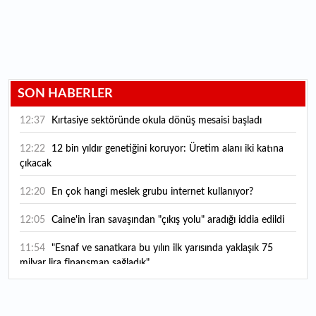
SON HABERLER
12:37
Kırtasiye sektöründe okula dönüş mesaisi başladı
12:22
12 bin yıldır genetiğini koruyor: Üretim alanı iki katına
çıkacak
12:20
En çok hangi meslek grubu internet kullanıyor?
12:05
Caine'in İran savaşından "çıkış yolu" aradığı iddia edildi
11:54
"Esnaf ve sanatkara bu yılın ilk yarısında yaklaşık 75
milyar lira finansman sağladık"
11:52
Yaratıcılık ve ticaret bir araya geldi: İşte İstanbul'un yeni
girişimcilik alanı