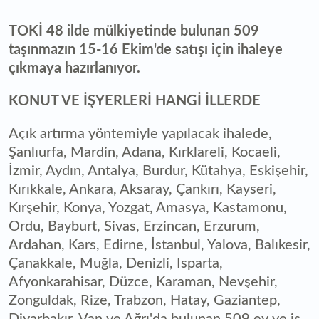
TOKİ 48 ilde mülkiyetinde bulunan 509
taşınmazın 15-16 Ekim'de satışı için ihaleye
çıkmaya hazırlanıyor.
KONUT VE İŞYERLERİ HANGİ İLLERDE
Açık artırma yöntemiyle yapılacak ihalede,
Şanlıurfa, Mardin, Adana, Kırklareli, Kocaeli,
İzmir, Aydın, Antalya, Burdur, Kütahya, Eskişehir,
Kırıkkale, Ankara, Aksaray, Çankırı, Kayseri,
Kırşehir, Konya, Yozgat, Amasya, Kastamonu,
Ordu, Bayburt, Sivas, Erzincan, Erzurum,
Ardahan, Kars, Edirne, İstanbul, Yalova, Balıkesir,
Çanakkale, Muğla, Denizli, Isparta,
Afyonkarahisar, Düzce, Karaman, Nevşehir,
Zonguldak, Rize, Trabzon, Hatay, Gaziantep,
Diyarbakır, Van ve Ağrı'da bulunan 509 ev ve iş