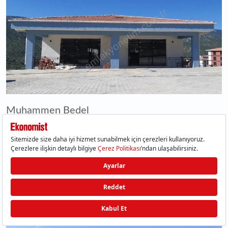
Muhammen Bedel
₺2.108.000,00
TRABZON SÜRMENE'DE 49,60 M²
22
İŞ YERİ