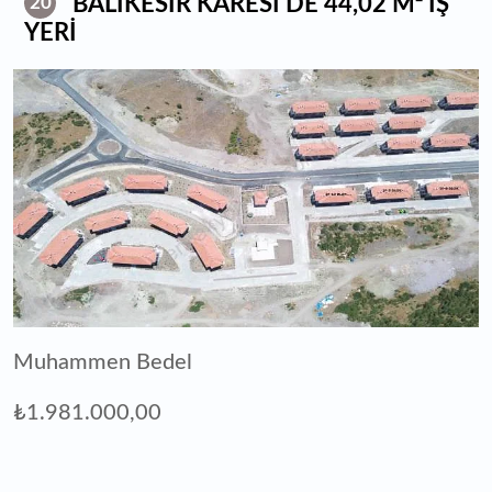
BALIKESİR KARESİ'DE 44,02 M² İŞ
20
YERİ
Muhammen Bedel
₺1.981.000,00