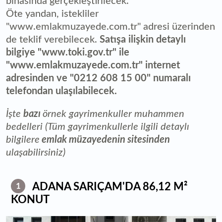
binasında gerçekleştirilecek.
Öte yandan, istekliler
"www.emlakmuzayede.com.tr" adresi üzerinden
de teklif verebilecek.
Satışa ilişkin detaylı
bilgiye "www.toki.gov.tr" ile
"www.emlakmuzayede.com.tr" internet
adresinden ve "0212 608 15 00" numaralı
telefondan ulaşılabilecek.
İşte
bazı
örnek gayrimenkuller muhammen
bedelleri (Tüm gayrimenkullerle ilgili detaylı
bilgilere
emlak müzayedenin sitesinden
ulaşabilirsiniz)
ADANA SARIÇAM'DA 86,12 M²
1
KONUT