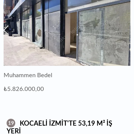
Muhammen Bedel
₺5.826.000,00
KOCAELİ İZMİT'TE 53,19 M² İŞ
19
YERİ