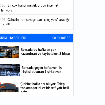
2:20
En çok hangi meslek grubu internet
llanıyor?
2:05
Caine'in İran savaşından "çıkış yolu" aradığı
dia edildi
1:54
"Esnaf ve sanatkara bu yılın ilk yarısında
ORSA HABERLERİ
KAP HABER
klaşık 75 milyar lira finansman sağladık"
1:52
Yaratıcılık ve ticaret bir araya geldi: İşte
Borsada bu hafta en çok
tanbul'un yeni girişimcilik alanı
kazandıran ve kaybettiren 3 hisse
1:35
Alarko Holding'den stratejik satın alma:
rrier'ın paylarının tamamını devralıyor
Borsada geçen hafta yeni iş
ilişkisi duyuran 9 şirket var
1:34
Turizmcilerin yüzünü güldüren hareketlilik:
stival bölgeye canlılık getirdi
Çitlekçi halka arz oluyor: Talep
toplama tarihi ve hisse fiyatı belli
1:23
Küresel piyasalarda yeni haftada takip
oldu
ilecek 4 gelişme hangileri olacak?
Türker VEYAŞ halka arzında talep