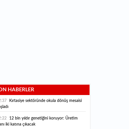
ON HABERLER
2:37
Kırtasiye sektöründe okula dönüş mesaisi
şladı
2:22
12 bin yıldır genetiğini koruyor: Üretim
anı iki katına çıkacak