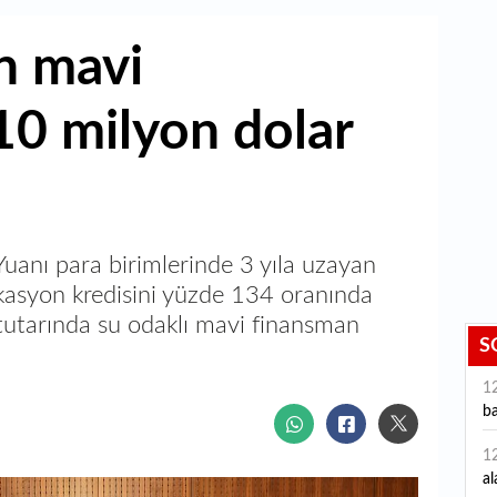
n mavi
0 milyon dolar
uanı para birimlerinde 3 yıla uzayan
ikasyon kredisini yüzde 134 oranında
tutarında su odaklı mavi finansman
S
1
ba
1
al