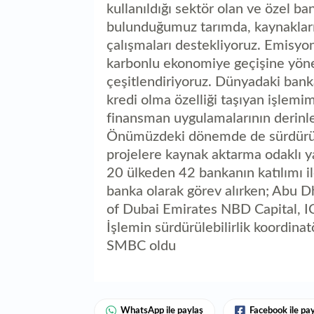
kullanıldığı sektör olan ve özel b
bulunduğumuz tarımda, kaynakların 
çalışmaları destekliyoruz. Emisyo
karbonlu ekonomiye geçişine yöne
çeşitlendiriyoruz. Dünyadaki ban
kredi olma özelliği taşıyan işlemim
finansman uygulamalarının derinle
Önümüzdeki dönemde de sürdürüle
projelere kaynak aktarma odaklı y
20 ülkeden 42 bankanın katılımı 
banka olarak görev alırken; Abu
of Dubai Emirates NBD Capital, IC
İşlemin sürdürülebilirlik koordina
SMBC oldu
WhatsApp ile paylaş
Facebook ile pa