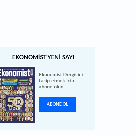
Türk Hava Yolları 2026 ilk yarı
bilanço verilerini KAP'a bildirdi
Ekonomist Dergisini
takip etmek için
abone olun.
ABONE OL