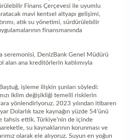
1
rülebilir Finans Çerçevesi ile uyumlu
ka
ratacak mavi kentsel altyapı gelişimi,
ırımı, atık su yönetimi, sürdürülebilir
m uygulamalarının finansmanında
imza seremonisi, DenizBank Genel Müdürü
 alan ana kreditörlerin katılımıyla
tuğ, işleme ilişkin şunları söyledi:
zı iklim değişikliği temelli risklerin
ara yönlendiriyoruz. 2023 yılından itibaren
yar Dolarlık taze kaynağın yüzde 54’ünü
re tahsis ettik. Türkiye’nin de içinde
areketle, su kaynaklarının korunması ve
larımız olarak ele alıyoruz. Suyun en yoğun