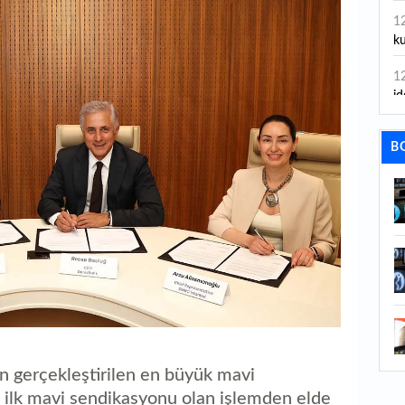
1
ku
1
id
1
B
ya
1
İs
1
Ca
1
Fe
1
ed
an gerçekleştirilen en büyük mavi
n ilk mavi sendikasyonu olan işlemden elde