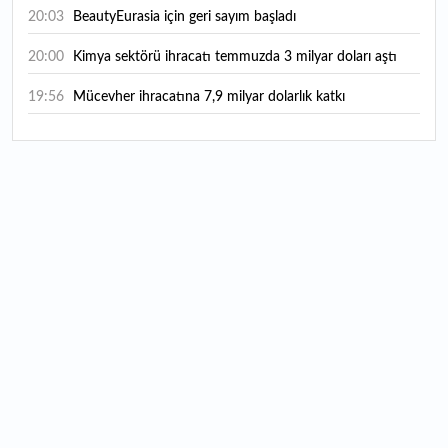
20:03
BeautyEurasia için geri sayım başladı
20:00
Kimya sektörü ihracatı temmuzda 3 milyar doları aştı
19:56
Mücevher ihracatına 7,9 milyar dolarlık katkı
18:21
Güç elektroniğinde küresel oyun kurucu olmayı
hedefliyor
17:38
ABD'den 125 milyar dolarlık tahvil ihracı: İhale takvimi
açıklandı
16:55
Malta bayraklı dev kruvaziyer Marmaris'te: Binlerce
turist ilçeye geldi
16:44
Şeftali fiyatları 1 günde yarıya düştü: İşte nedeni...
16:22
Fatih'te tarihin izleri korunuyor: Osmanlı hazireleri
restore ediliyor