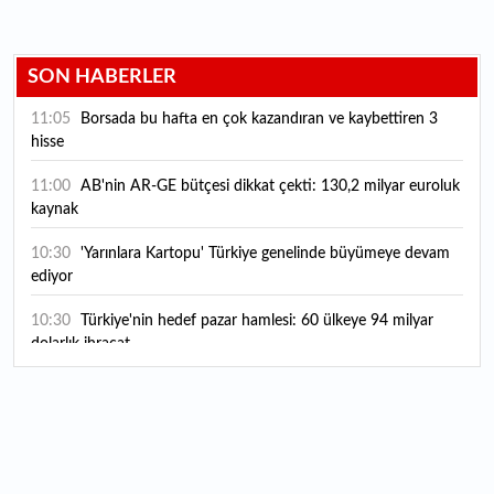
SON HABERLER
11:05
Borsada bu hafta en çok kazandıran ve kaybettiren 3
hisse
11:00
AB'nin AR-GE bütçesi dikkat çekti: 130,2 milyar euroluk
kaynak
10:30
'Yarınlara Kartopu' Türkiye genelinde büyümeye devam
ediyor
10:30
Türkiye'nin hedef pazar hamlesi: 60 ülkeye 94 milyar
dolarlık ihracat
10:20
Vakıfbank 2026 yılı ilk yarı finansal sonuçlarını açıkladı
10:00
ABD Savunma Bakanlığı, UFO'lar hakkında yeni belgeler
yayımladı