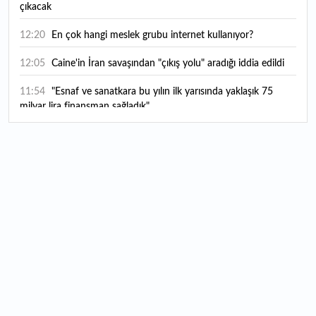
çıkacak
12:20
En çok hangi meslek grubu internet kullanıyor?
12:05
Caine'in İran savaşından "çıkış yolu" aradığı iddia edildi
11:54
"Esnaf ve sanatkara bu yılın ilk yarısında yaklaşık 75
milyar lira finansman sağladık"
11:52
Yaratıcılık ve ticaret bir araya geldi: İşte İstanbul'un yeni
girişimcilik alanı
11:35
Alarko Holding'den stratejik satın alma: Carrier'ın
paylarının tamamını devralıyor
11:34
Turizmcilerin yüzünü güldüren hareketlilik: Festival
bölgeye canlılık getirdi
11:23
Küresel piyasalarda yeni haftada takip edilecek 4 gelişme
hangileri olacak?
11:05
Borsada bu hafta en çok kazandıran ve kaybettiren 3