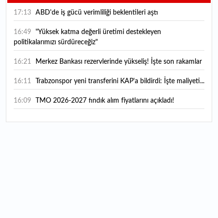
17:13
ABD'de iş gücü verimliliği beklentileri aştı
16:49
"Yüksek katma değerli üretimi destekleyen
politikalarımızı sürdüreceğiz"
16:21
Merkez Bankası rezervlerinde yükseliş! İşte son rakamlar
16:11
Trabzonspor yeni transferini KAP'a bildirdi: İşte maliyeti...
16:09
TMO 2026-2027 fındık alım fiyatlarını açıkladı!
15:59
Bankacılık sektörünün toplam mevduatı geriledi
15:07
Yabancı yatırımcı hissede satışa döndü
14:39
KKM'de düşüş sürüyor: Bakiye 157 milyon liraya geriledi
14:29
Türkiye'de her 4 kişiden 3'ü internet bankacılığı
kullanıyor
14:26
Türkiye'nin 2026 dijital karnesi: En çok kullanılan ilk 3