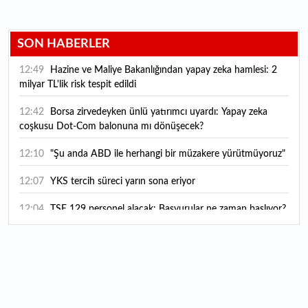
SON HABERLER
12:49
Hazine ve Maliye Bakanlığından yapay zeka hamlesi: 2
milyar TL'lik risk tespit edildi
12:42
Borsa zirvedeyken ünlü yatırımcı uyardı: Yapay zeka
coşkusu Dot-Com balonuna mı dönüşecek?
12:10
"Şu anda ABD ile herhangi bir müzakere yürütmüyoruz"
12:07
YKS tercih süreci yarın sona eriyor
12:04
TSE 129 personel alacak: Başvurular ne zaman başlıyor?
12:01
Temmuz ayı rakamları açıklandı: Hava yolunda yüzde
2,6'lık artış
00:16
1500 yıllık gizem gün yüzüne çıktı: Dünyada eşi benzeri
yok