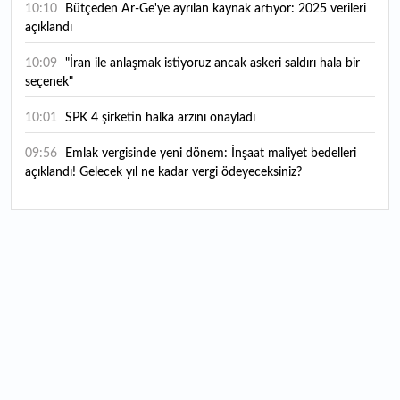
10:10
Bütçeden Ar-Ge'ye ayrılan kaynak artıyor: 2025 verileri
açıklandı
10:09
"İran ile anlaşmak istiyoruz ancak askeri saldırı hala bir
seçenek"
10:01
SPK 4 şirketin halka arzını onayladı
09:56
Emlak vergisinde yeni dönem: İnşaat maliyet bedelleri
açıklandı! Gelecek yıl ne kadar vergi ödeyeceksiniz?
09:43
Küresel piyasalarda yön arayışı: Zayıf istihdam verisi ve
yapay zeka endişeleri etkili oldu
09:41
Altın fiyatları 7 haftanın zirvesinde! Gram, çeyrek, yarım
ve tam altın ne kadar? 6 Ağustos 2026 güncel altın fiyatları
09:33
Dolar ve euro bugün ne kadar? İşte 6 Ağustos 2026
güncel döviz kurları
20:15
Alarko’nun Pozitif Etki Yeşil Yaka Programı yeni
dönemine başladı