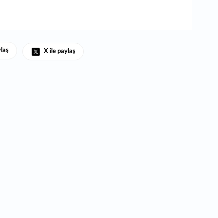
ylaş
X ile paylaş