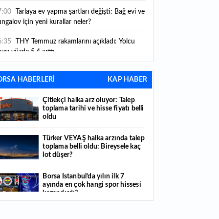
ni kurallar yürürlüğe girdi
7:00
Tarlaya ev yapma şartları değişti: Bağ evi ve
ngalov için yeni kurallar neler?
6:35
THY Temmuz rakamlarını açıkladı: Yolcu
yısı yüzde 5,4 arttı
6:27
Piyasaların beklediği veri geldi: ABD tarım
ORSA HABERLERİ
KAP HABER
şı istihdam rakamları açıklandı
Çitlekçi halka arz oluyor: Talep
6:24
Çitlekçi halka arz oluyor: Talep toplama
toplama tarihi ve hisse fiyatı belli
rihi ve hisse fiyatı belli oldu
oldu
6:10
ABD Başkanı Trump, İran'ın anlaşma
Türker VEYAŞ halka arzında talep
apmak istediğini savundu
toplama belli oldu: Bireysele kaç
lot düşer?
6:04
Boğaz’ın kıtaları birleştiren ruhu Memorial
nat Galerilerinde
Borsa İstanbul’da yılın ilk 7
ayında en çok hangi spor hissesi
6:01
Hafta sonu hava nasıl olacak?
kazandırdı?
6:00
Burgan Bank ilk yarı finansal sonuçlarını
Yabancı yatırımcı hissede satışa