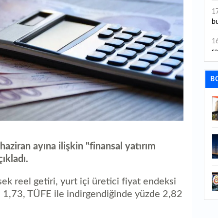
ye
1
bu
1
sa
1
B
dı
1
ta
1
y
aziran ayına ilişkin "finansal yatırım
çıkladı.
1
Sa
k reel getiri, yurt içi üretici fiyat endeksi
1
e 1,73, TÜFE ile indirgendiğinde yüzde 2,82
1