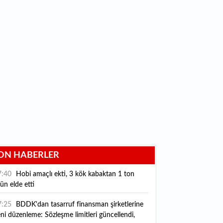
ON HABERLER
7:40
Hobi amaçlı ekti, 3 kök kabaktan 1 ton
ün elde etti
7:25
BDDK'dan tasarruf finansman şirketlerine
ni düzenleme: Sözleşme limitleri güncellendi,