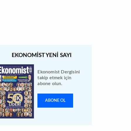
Quick Sigorta halka arz sonuçları
açıklandı: Bireysele kaç lot verdi?
Ekonomist Dergisini
takip etmek için
abone olun.
ABONE OL