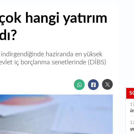
çok hangi yatırım
dı?
e indirgendiğinde haziranda en yüksek
 devlet iç borçlanma senetlerinde (DİBS)
S
1
ür
1
ye