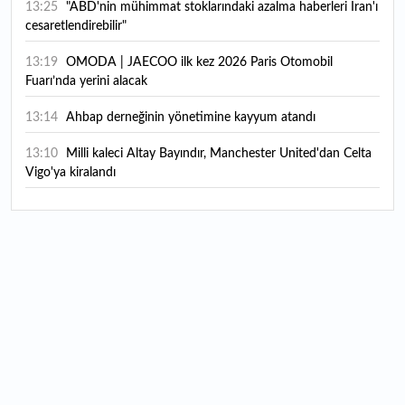
13:25
"ABD'nin mühimmat stoklarındaki azalma haberleri İran'ı
cesaretlendirebilir"
13:19
OMODA | JAECOO ilk kez 2026 Paris Otomobil
Fuarı’nda yerini alacak
13:14
Ahbap derneğinin yönetimine kayyum atandı
13:10
Milli kaleci Altay Bayındır, Manchester United'dan Celta
Vigo'ya kiralandı
13:07
Borsa İstanbul’da yılın ilk 7 ayında en çok hangi spor
hissesi kazandırdı?
12:47
Hafta içi memur, hafta sonu üretici: Çocukluk merakını
markaya dönüştürdü
12:45
Harry Potter severlerin hayalini süsleyen tarihi malikane
satışa çıktı: Fiyatı görenler şaşırıyor
12:18
Teknoloji devine ağır darbe: ABD'de çocukların ruh
sağlığını bozmaktan toplamda yaklaşık 1 milyar dolarlık ceza