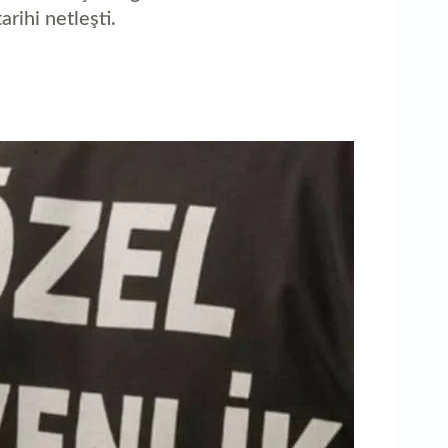
1
arihi netleşti.
ka