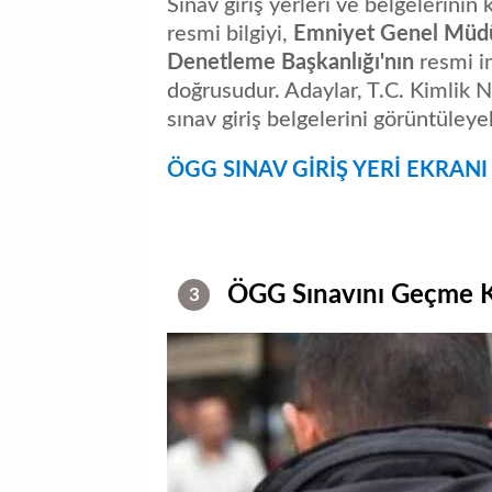
Sınav giriş yerleri ve belgelerinin 
resmi bilgiyi,
Emniyet Genel Müd
Denetleme Başkanlığı'nın
resmi in
doğrusudur. Adaylar, T.C. Kimlik N
sınav giriş belgelerini görüntüleyebil
ÖGG SINAV GİRİŞ YERİ EKRANI 
ÖGG Sınavını Geçme Kr
3