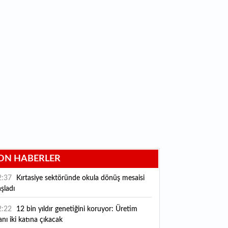
ON HABERLER
2:37
Kırtasiye sektöründe okula dönüş mesaisi
şladı
2:22
12 bin yıldır genetiğini koruyor: Üretim
anı iki katına çıkacak