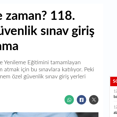
e zaman? 118.
venlik sınav giriş
lama
ve Yenileme Eğitimini tamamlayan
 atmak için bu sınavlara katılıyor. Peki
m özel güvenlik sınav giriş yerleri
S
1
ba
1
al