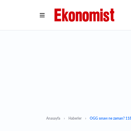
Anasayfa
Haberler
ÖGG sınavı ne zaman? 118. 