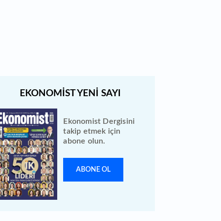
Türk Hava Yolları 2026 ilk yarı
bilanço verilerini KAP'a bildirdi
Ekonomist Dergisini
takip etmek için
abone olun.
ABONE OL