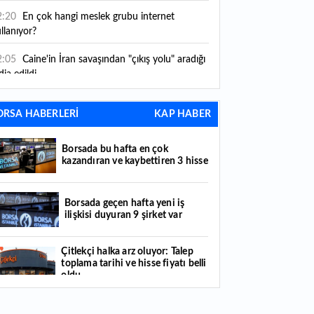
2:20
En çok hangi meslek grubu internet
llanıyor?
2:05
Caine'in İran savaşından "çıkış yolu" aradığı
dia edildi
1:54
"Esnaf ve sanatkara bu yılın ilk yarısında
ORSA HABERLERİ
KAP HABER
klaşık 75 milyar lira finansman sağladık"
1:52
Yaratıcılık ve ticaret bir araya geldi: İşte
Borsada bu hafta en çok
tanbul'un yeni girişimcilik alanı
kazandıran ve kaybettiren 3 hisse
1:35
Alarko Holding'den stratejik satın alma:
rrier'ın paylarının tamamını devralıyor
Borsada geçen hafta yeni iş
ilişkisi duyuran 9 şirket var
1:34
Turizmcilerin yüzünü güldüren hareketlilik:
stival bölgeye canlılık getirdi
Çitlekçi halka arz oluyor: Talep
toplama tarihi ve hisse fiyatı belli
1:23
Küresel piyasalarda yeni haftada takip
oldu
ilecek 4 gelişme hangileri olacak?
Türker VEYAŞ halka arzında talep