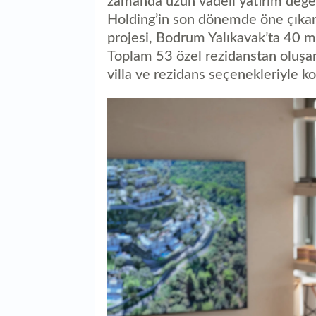
zamanda uzun vadeli yatırım değer
Holding’in son dönemde öne çıkan
projesi, Bodrum Yalıkavak’ta 40 mi
Toplam 53 özel rezidanstan oluşan 
villa ve rezidans seçenekleriyle k