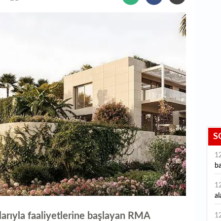
S
1
ba
1
al
arıyla faaliyetlerine başlayan RMA
1