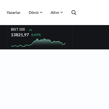
Yazarlar
Döviz
Altın
BIST 100
13821,97
0,49%