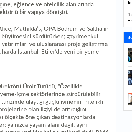
ku
çme, eğlence ve otelcilik alanlarında
sektörlü bir yapıya dönüştü.
1
id
Alice, Mathilda’s, OPA Bodrum ve Sakhalin
1
e büyümesini sürdürürken; gayrimenkul
B
ya
yatırımları ve uluslararası proje geliştirme
1
harda İstanbul, Etiler’de yeni bir yeme-
İs
1
Ca
rektörü Ümit Türüdü, “Özellikle
1
Fe
 yeme-içme sektörlerinde sürdürülebilir
urizmde ulaştığı güçlü ivmenin, nitelikli
1
jelerine olan ilgiyi de artırdığını
ed
sı ölçekte öne çıkan destinasyonlarda
1
r; yalnızca yaşam alanı değil, aynı
ka