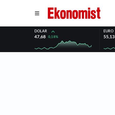
DOLAR
EURO
47,68
55,13
0,18%