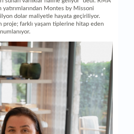
i sunan varlıklar haline geliyor” dedi. RMA
 yatırımlarından Montes by Missoni
lyon dolar maliyetle hayata geçiriliyor.
proje; farklı yaşam tiplerine hitap eden
onumlanıyor.