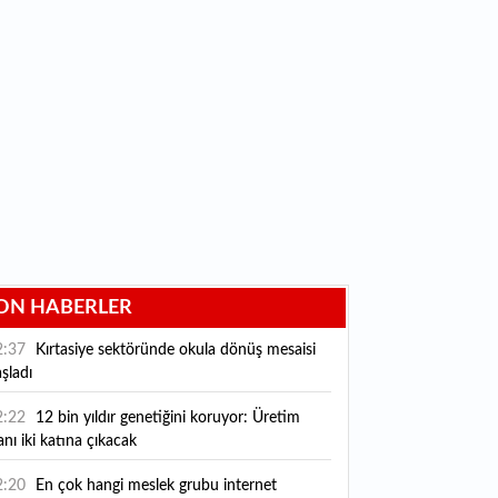
ON HABERLER
2:37
Kırtasiye sektöründe okula dönüş mesaisi
şladı
2:22
12 bin yıldır genetiğini koruyor: Üretim
anı iki katına çıkacak
2:20
En çok hangi meslek grubu internet