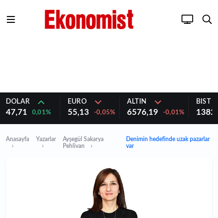
DOLAR
EURO
ALTIN
BIST 1
47,71
55,13
6576,19
1382
0,01%
-0,05%
-0,01%
Anasayfa
Yazarlar
Ayşegül Sakarya
Denimin hedefinde uzak pazarlar
Pehlivan
var