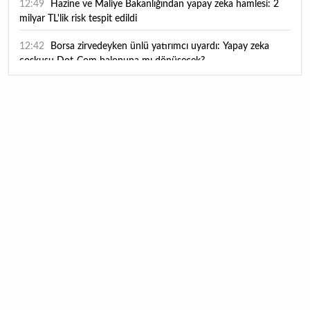
12:49
Hazine ve Maliye Bakanlığından yapay zeka hamlesi: 2
milyar TL'lik risk tespit edildi
12:42
Borsa zirvedeyken ünlü yatırımcı uyardı: Yapay zeka
coşkusu Dot-Com balonuna mı dönüşecek?
12:10
"Şu anda ABD ile herhangi bir müzakere yürütmüyoruz"
12:07
YKS tercih süreci yarın sona eriyor
12:04
TSE 129 personel alacak: Başvurular ne zaman başlıyor?
12:01
Temmuz ayı rakamları açıklandı: Hava yolunda yüzde
2,6'lık artış
00:16
1500 yıllık gizem gün yüzüne çıktı: Dünyada eşi benzeri
yok
00:06
12 bin yıldır genetiğini koruyor: Üretim alanı iki katına
çıkacak