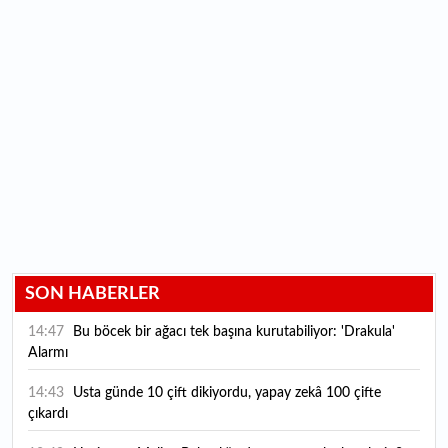
SON HABERLER
14:47
Bu böcek bir ağacı tek başına kurutabiliyor: 'Drakula'
Alarmı
14:43
Usta günde 10 çift dikiyordu, yapay zekâ 100 çifte
çıkardı