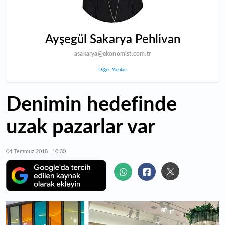
Ayşegül Sakarya Pehlivan
asakarya@ekonomist.com.tr
Diğer Yazıları
Denimin hedefinde
uzak pazarlar var
04 Temmuz 2018 | 10:30