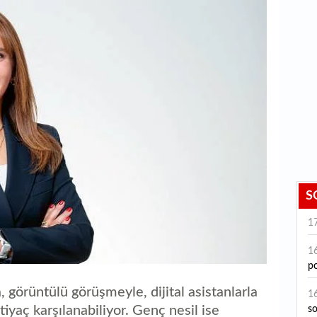
S
1
1
po
görüntülü görüşmeyle, dijital asistanlarla
1
tiyaç karşılanabiliyor. Genç nesil ise
s