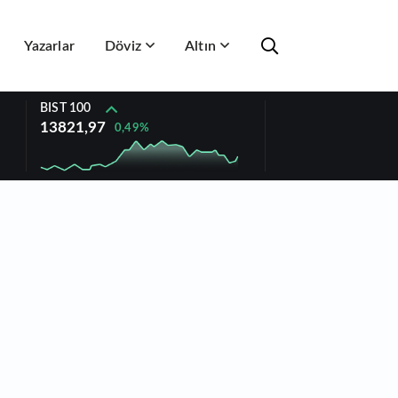
Yazarlar
Döviz
Altın
BIST 100
13821,97
0,49%