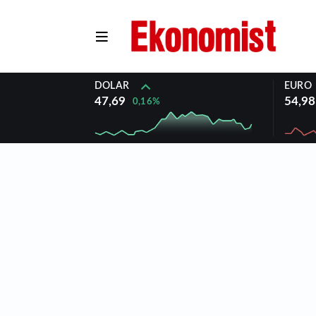
DOLAR
EURO
47,69
54,98
0,16%