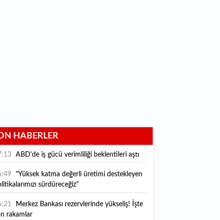
ON HABERLER
7:13
ABD'de iş gücü verimliliği beklentileri aştı
6:49
"Yüksek katma değerli üretimi destekleyen
litikalarımızı sürdüreceğiz"
6:21
Merkez Bankası rezervlerinde yükseliş! İşte
on rakamlar