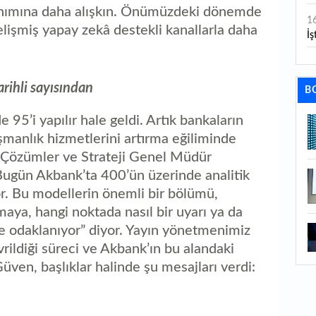
anımına daha alışkın. Önümüzdeki dönemde
1
elişmiş yapay zekâ destekli kanallarla daha
İş
1
aç
rihli sayısından
B
1
de 95’i yapılır hale geldi. Artık bankaların
ge
ışmanlık hizmetlerini artırma eğiliminde
1
Çözümler ve Strateji Genel Müdür
gün Akbank’ta 400’ün üzerinde analitik
1
r. Bu modellerin önemli bir bölümü,
li
amaya, hangi noktada nasıl bir uyarı ya da
1
e odaklanıyor” diyor. Yayın yönetmenimiz
ba
evrildiği süreci ve Akbank’ın bu alandaki
1
ven, başlıklar halinde şu mesajları verdi:
ku