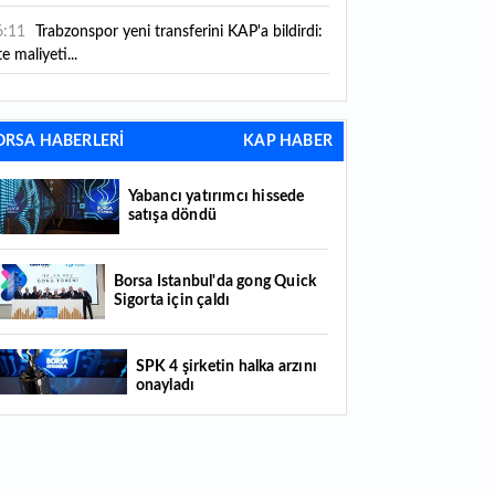
6:11
Trabzonspor yeni transferini KAP'a bildirdi:
te maliyeti...
6:09
TMO 2026-2027 fındık alım fiyatlarını
ıkladı!
ORSA HABERLERİ
KAP HABER
5:59
Bankacılık sektörünün toplam mevduatı
riledi
Yabancı yatırımcı hissede
satışa döndü
5:07
Yabancı yatırımcı hissede satışa döndü
4:39
KKM'de düşüş sürüyor: Bakiye 157 milyon
Borsa İstanbul'da gong Quick
Sigorta için çaldı
raya geriledi
4:29
Türkiye'de her 4 kişiden 3'ü internet
SPK 4 şirketin halka arzını
nkacılığı kullanıyor
onayladı
4:26
Türkiye'nin 2026 dijital karnesi: En çok
llanılan ilk 3 uygulama hangileri oldu?
Borsada hisseleri yüzde 375
yükselmişti: Şirketin çoğunluk
hisselerinin devri için masaya