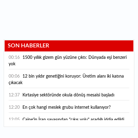
SON HABERLER
00:16
1500 yıllık gizem gün yüzüne çıktı: Dünyada eşi benzeri
yok
00:06
12 bin yıldır genetiğini koruyor: Üretim alanı iki katına
çıkacak
12:37
Kırtasiye sektöründe okula dönüş mesaisi başladı
12:20
En çok hangi meslek grubu internet kullanıyor?
12:05
Caine'in İran savaşından "çıkış yolu" aradığı iddia edildi
11:54
"Esnaf ve sanatkara bu yılın ilk yarısında yaklaşık 75