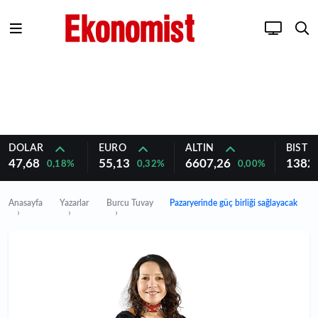
DOLAR
EURO
ALTIN
BIST 1
47,68
55,13
6607,26
1382
0,18%
0,32%
0,00%
Anasayfa
Yazarlar
Burcu Tuvay
Pazaryerinde güç birliği sağlayacak