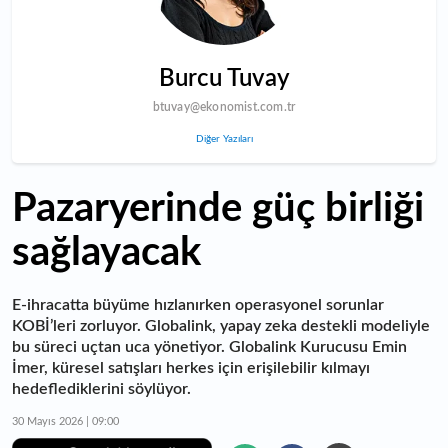
Burcu Tuvay
btuvay@ekonomist.com.tr
Diğer Yazıları
Pazaryerinde güç birliği
sağlayacak
E-ihracatta büyüme hızlanırken operasyonel sorunlar
KOBİ’leri zorluyor. Globalink, yapay zeka destekli modeliyle
bu süreci uçtan uca yönetiyor. Globalink Kurucusu Emin
İmer, küresel satışları herkes için erişilebilir kılmayı
hedeflediklerini söylüyor.
30 Mayıs 2026 | 09:00