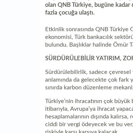
olan QNB Türkiye, bugüne kadar 
fazla çocuğa ulaştı.
Etkinlik sonrasında QNB Türkiye
ekonomisi, Türk bankacılık sektö
bulundu. Başlıklar halinde Ömür Ta
SÜRDÜRÜLEBİLİR YATIRIM, Z
Sürdürülebilirlik, sadece çevresel 
anlamında da gelecekte çok fark y
sınırda karbon düzenleme mekaniz
Türkiye’nin ihracatının çok büyük 
itibarıyla, Avrupa’ya ihracat yapa
hesaplamalarının dışında kalırsa,
ciddi bir vergi ödeyecek ve bu v
riskiyle karşı karşıya kalacak.