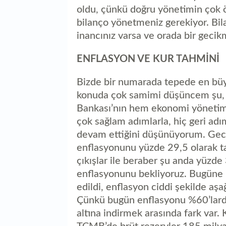
oldu, çünkü doğru yönetimin çok öne
bilanço yönetmeniz gerekiyor. Bil
inancınız varsa ve orada bir gecik
ENFLASYON VE KUR TAHMİNİ
Bizde bir numarada tepede en bü
konuda çok samimi düşüncem şu, a
Bankası’nın hem ekonomi yönetimi
çok sağlam adımlarla, hiç geri ad
devam ettiğini düşünüyorum. Gecik
enflasyonunu yüzde 29,5 olarak ta
çıkışlar ile beraber şu anda yüzde
enflasyonunu bekliyoruz. Bugüne 
edildi, enflasyon ciddi şekilde aş
Çünkü bugün enflasyonu %60’lard
altına indirmek arasında fark var.