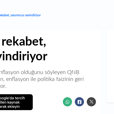
kabet, yatırımcıyı sevindiriyor
rekabet,
vindiriyor
enflasyon olduğunu söyleyen QNB
enflasyon ile politika faizinin geri
or.