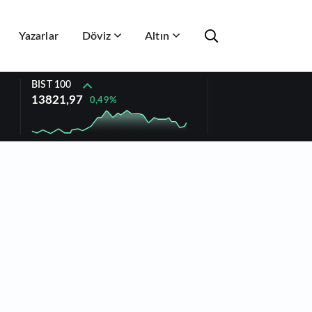
Yazarlar
Döviz
Altın
BIST 100
13821,97
0,49%