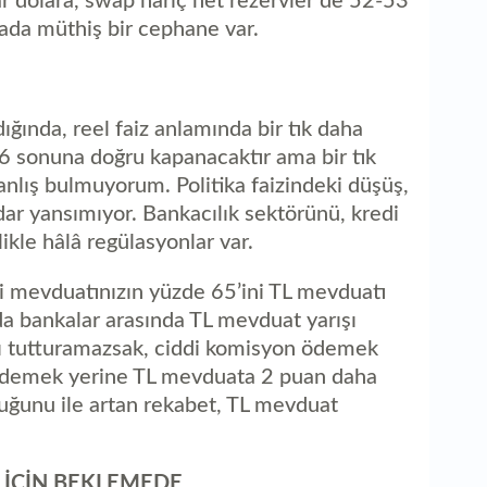
 dolara, swap hariç net rezervler de 52-53
urada müthiş bir cephane var.
dığında, reel faiz anlamında bir tık daha
26 sonuna doğru kapanacaktır ama bir tık
yanlış bulmuyorum. Politika faizindeki düşüş,
dar yansımıyor. Bankacılık sektörünü, kredi
likle hâlâ regülasyonlar var.
ri mevduatınızın yüzde 65’ini TL mevduatı
a bankalar arasında TL mevduat yarışı
nı tutturamazsak, ciddi komisyon ödemek
ödemek yerine TL mevduata 2 puan daha
luğunu ile artan rekabet, TL mevduat
 İÇİN BEKLEMEDE