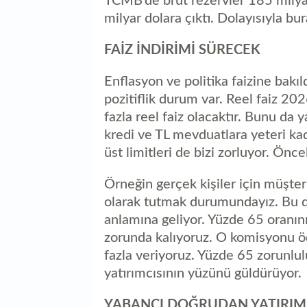
TCMB’de brüt rezervler 185 milyar
milyar dolara çıktı. Dolayısıyla b
FAİZ İNDİRİMİ SÜRECEK
Enflasyon ve politika faizine bakıl
pozitiflik durum var. Reel faiz 20
fazla reel faiz olacaktır. Bunu da 
kredi ve TL mevduatlara yeteri ka
üst limitleri de bizi zorluyor. Önce
Örneğin gerçek kişiler için müşte
olarak tutmak durumundayız. Bu d
anlamına geliyor. Yüzde 65 oranı
zorunda kalıyoruz. O komisyonu 
fazla veriyoruz. Yüzde 65 zorunlu
yatırımcısının yüzünü güldürüyor.
YABANCI DOĞRUDAN YATIRIM