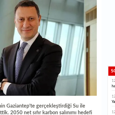
S
1
ha
1
Y
n Gaziantep’te gerçekleştirdiği Su ile
d
ttik. 2050 net sıfır karbon salınımı hedefi
1