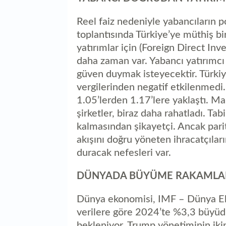
Reel faiz nedeniyle yabancıların p
toplantısında Türkiye’ye müthiş b
yatırımlar için (Foreign Direct In
daha zaman var. Yabancı yatırımcı
güven duymak isteyecektir. Türkiy
vergilerinden negatif etkilenmedi.
1.05’lerden 1.17’lere yaklaştı. Mal
şirketler, biraz daha rahatladı. Tab
kalmasından şikayetçi. Ancak parite
akışını doğru yöneten ihracatçılar
duracak nefesleri var.
DÜNYADA BÜYÜME RAKAMLA
Dünya ekonomisi, IMF – Dünya E
verilere göre 2024’te %3,3 büyü
bekleniyor. Trump yönetiminin iki