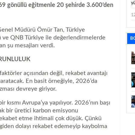
y
69 gönüllü eğitmenle 20 şehirde 3.600’den
1
1
 Genel Müdürü Ömür Tan, Türkiye
z
rü ve QNB Türkiye ile değerlendirmelerde
B
n şu mesajları verdi.
1
yo
ORUNLULUK
0
D
faktörler açısından değil, rekabet avantajı
aratacak. En basit örneğiyle, 2026’da
0
ması devreye giriyor.
al
1
bir kısmı Avrupa’ya yapılıyor. 2026’nın başı
ba
cak bir üretici karbon emisyonu
 rekabet etme ihtimali çok düşük. Çünkü
1
ergiden dolayı rekabet edemeyip kaybolma
ku