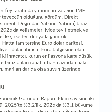
ortföy tarafında yatırımları var. Son IMF
ir teveccüh olduğunu gördüm. Direkt
vestment, Doğrudan Yabancı Yatırım) biraz
 2026’da gelişmeleri iyice teyit etmek ve
e’de şirketler, dünyada gümrük
 Hatta tam tersine Euro dolar paritesi,
iyeti dolar, ihracat Euro bölgesine olan
ii ki ihracatçı, kurun enflasyona karşı düşük
 biraz onları rahatlattı. En azından nakit
ın, marjları dar da olsa suyun üzerinde
RI
konomik Görünüm Raporu Ekim sayısındaki
dü. 2025’te %3,2’lik, 2026’da %3,1 büyüme
nci dönemde getirdiği sistematik ve düzen,