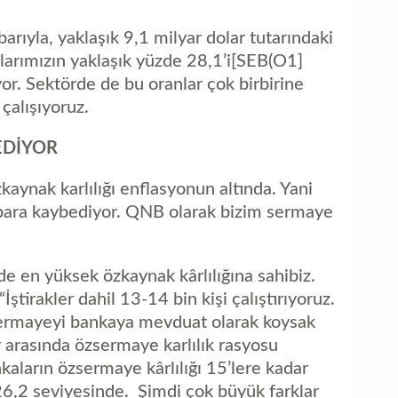
arıyla, yaklaşık 9,1 milyar dolar tutarındaki
larımızın yaklaşık yüzde 28,1’i[SEB(O1]
or. Sektörde de bu oranlar çok birbirine
çalışıyoruz.
EDİYOR
zkaynak karlılığı enflasyonun altında. Yani
 para kaybediyor. QNB olarak bizim sermaye
de en yüksek özkaynak kârlılığına sahibiz.
ştirakler dahil 13-14 bin kişi çalıştırıyoruz.
ermayeyi bankaya mevduat olarak koysak
 arasında özsermaye karlılık rasyosu
nkaların özsermaye kârlılığı 15’lere kadar
 26,2 seviyesinde. Şimdi çok büyük farklar