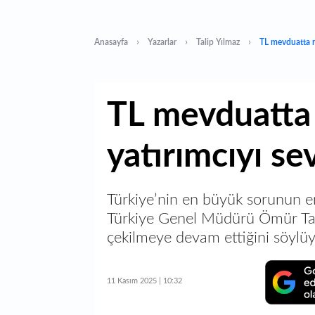
Anasayfa
Yazarlar
Talip Yılmaz
TL mevduatta re
TL mevduatta 
yatırımcıyı se
Türkiye’nin en büyük sorunun 
Türkiye Genel Müdürü Ömür Tan, 
çekilmeye devam ettiğini söylüy
11 Kasım 2025 | 10:32