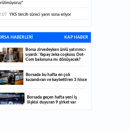
ürütmüyoruz"
2:07
YKS tercih süreci yarın sona eriyor
2:04
TSE 129 personel alacak: Başvurular ne
aman başlıyor?
ORSA HABERLERİ
KAP HABER
2:01
Temmuz ayı rakamları açıklandı: Hava
Borsa zirvedeyken ünlü yatırımcı
lunda yüzde 2,6'lık artış
uyardı: Yapay zeka coşkusu Dot-
Com balonuna mı dönüşecek?
0:16
1500 yıllık gizem gün yüzüne çıktı:
ünyada eşi benzeri yok
Borsada bu hafta en çok
0:06
12 bin yıldır genetiğini koruyor: Üretim
kazandıran ve kaybettiren 3 hisse
anı iki katına çıkacak
Borsada geçen hafta yeni iş
2:37
Kırtasiye sektöründe okula dönüş mesaisi
ilişkisi duyuran 9 şirket var
şladı
2:20
En çok hangi meslek grubu internet
Çitlekçi halka arz oluyor: Talep
llanıyor?
toplama tarihi ve hisse fiyatı belli
oldu