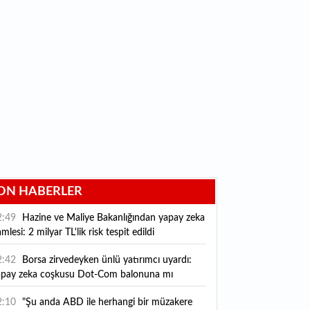
ON HABERLER
2:49
Hazine ve Maliye Bakanlığından yapay zeka
mlesi: 2 milyar TL'lik risk tespit edildi
2:42
Borsa zirvedeyken ünlü yatırımcı uyardı:
apay zeka coşkusu Dot-Com balonuna mı
önüşecek?
2:10
"Şu anda ABD ile herhangi bir müzakere