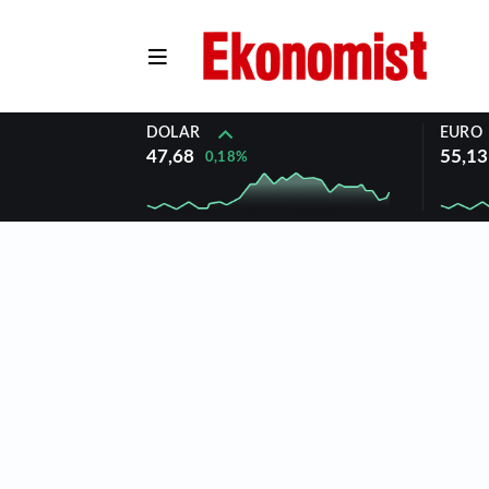
DOLAR
EURO
47,68
55,13
0,18%