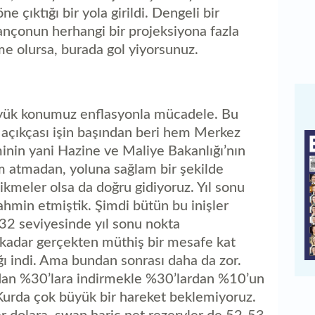
 çıktığı bir yola girildi. Dengeli bir
ançonun herhangi bir projeksiyona fazla
me olursa, burada gol yiyorsunuz.
yük konumuz enflasyonla mücadele. Bu
çıkçası işin başından beri hem Merkez
nin yani Hazine ve Maliye Bakanlığı’nın
ım atmadan, yoluna sağlam bir şekilde
meler olsa da doğru gidiyoruz. Yıl sonu
hmin etmiştik. Şimdi bütün bu inişler
 32 seviyesinde yıl sonu nokta
kadar gerçekten müthiş bir mesafe kat
ağı indi. Ama bundan sonrası daha da zor.
an %30’lara indirmekle %30’lardan %10’un
 Kurda çok büyük bir hareket beklemiyoruz.