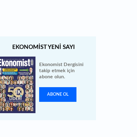
hisselerinin devri için masaya
oturuldu
Ekonomist Dergisini
takip etmek için
abone olun.
ABONE OL