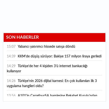
SON HABERLER
15:07
Yabancı yatırımcı hissede satışa döndü
14:39
KKM'de düşüş sürüyor: Bakiye 157 milyon liraya geriledi
14:29
Türkiye'de her 4 kişiden 3'ü internet bankacılığı
kullanıyor
14:26
Türkiye'nin 2026 dijital karnesi: En çok kullanılan ilk 3
uygulama hangileri oldu?
13:56
A101'in CarrefourSA hamlesine Rekabet Kurulu'ndan
şartlı onay