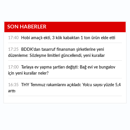
SON HABERLER
17:40
Hobi amaçlı ekti, 3 kök kabaktan 1 ton ürün elde etti
17:25
BDDK'dan tasarruf finansman şirketlerine yeni
düzenleme: Sözleşme limitleri güncellendi, yeni kurallar
yürürlüğe girdi
17:00
Tarlaya ev yapma şartları değişti: Bağ evi ve bungalov
için yeni kurallar neler?
16:35
THY Temmuz rakamlarını açıkladı: Yolcu sayısı yüzde 5,4
arttı
16:27
Piyasaların beklediği veri geldi: ABD tarım dışı istihdam
rakamları açıklandı
16:24
Çitlekçi halka arz oluyor: Talep toplama tarihi ve hisse
fiyatı belli oldu