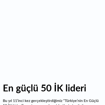
16:10
ABD Başkanı Trump, İran'ın anlaşma yapmak istediğini
savundu
16:04
Boğaz’ın kıtaları birleştiren ruhu Memorial Sanat
Galerilerinde
16:01
Hafta sonu hava nasıl olacak?
16:00
Burgan Bank ilk yarı finansal sonuçlarını açıkladı
En güçlü 50 İK lideri
Bu yıl 11’inci kez gerçekleştirdiğimiz “Türkiye’nin En Güçlü