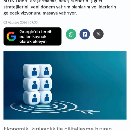
50 İK Lideri” araştırmamız, dev şirketlerin iş gücü
stratejilerini, yeni dönem yatırım planlarını ve liderlerin
gelecek vizyonunu masaya yatırıyor.
02 Ağustos 2026 | 09:30
Ekonomik kırılganlık ile dijitalleşme hızının