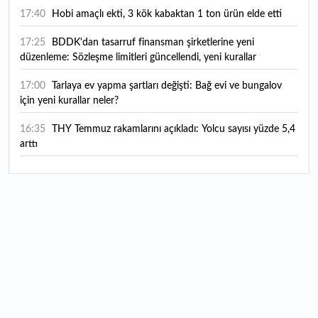
17:40
Hobi amaçlı ekti, 3 kök kabaktan 1 ton ürün elde etti
17:25
BDDK'dan tasarruf finansman şirketlerine yeni
düzenleme: Sözleşme limitleri güncellendi, yeni kurallar
yürürlüğe girdi
17:00
Tarlaya ev yapma şartları değişti: Bağ evi ve bungalov
için yeni kurallar neler?
16:35
THY Temmuz rakamlarını açıkladı: Yolcu sayısı yüzde 5,4
arttı
16:27
Piyasaların beklediği veri geldi: ABD tarım dışı istihdam
rakamları açıklandı
16:24
Çitlekçi halka arz oluyor: Talep toplama tarihi ve hisse
fiyatı belli oldu
16:10
ABD Başkanı Trump, İran'ın anlaşma yapmak istediğini
savundu
16:04
Boğaz’ın kıtaları birleştiren ruhu Memorial Sanat
Galerilerinde