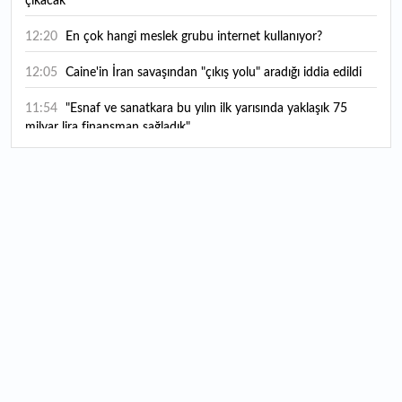
çıkacak
12:20
En çok hangi meslek grubu internet kullanıyor?
12:05
Caine'in İran savaşından "çıkış yolu" aradığı iddia edildi
11:54
"Esnaf ve sanatkara bu yılın ilk yarısında yaklaşık 75
milyar lira finansman sağladık"
11:52
Yaratıcılık ve ticaret bir araya geldi: İşte İstanbul'un yeni
girişimcilik alanı
11:35
Alarko Holding'den stratejik satın alma: Carrier'ın
paylarının tamamını devralıyor
11:34
Turizmcilerin yüzünü güldüren hareketlilik: Festival
bölgeye canlılık getirdi
11:23
Küresel piyasalarda yeni haftada takip edilecek 4 gelişme
hangileri olacak?
11:05
Borsada bu hafta en çok kazandıran ve kaybettiren 3
hisse