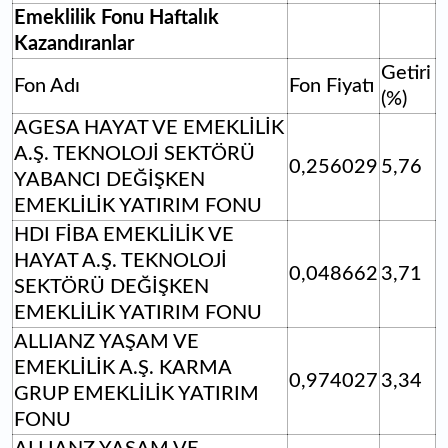
Emeklilik Fonu Haftalık
Kazandıranlar
Getiri
Fon Adı
Fon Fiyatı
(%)
AGESA HAYAT VE EMEKLİLİK
A.Ş. TEKNOLOJİ SEKTÖRÜ
0,256029
5,76
YABANCI DEĞİŞKEN
EMEKLİLİK YATIRIM FONU
HDI FİBA EMEKLİLİK VE
HAYAT A.Ş. TEKNOLOJİ
0,048662
3,71
SEKTÖRÜ DEĞİŞKEN
EMEKLİLİK YATIRIM FONU
ALLIANZ YAŞAM VE
EMEKLİLİK A.Ş. KARMA
0,974027
3,34
GRUP EMEKLİLİK YATIRIM
FONU