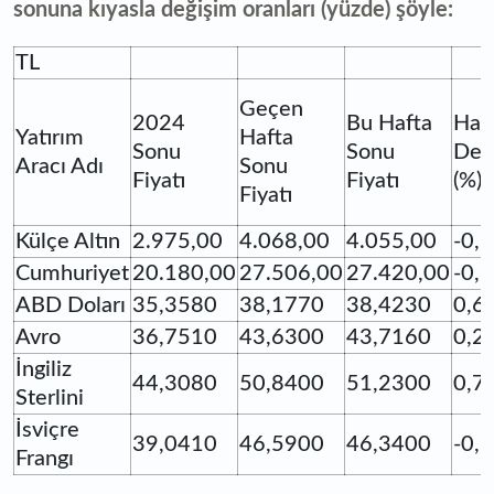
sonuna kıyasla değişim oranları (yüzde) şöyle:
TL
Geçen
2024
Bu Hafta
Haft
Yatırım
Hafta
Sonu
Sonu
Değ
Aracı Adı
Sonu
Fiyatı
Fiyatı
(%)
Fiyatı
Külçe Altın
2.975,00
4.068,00
4.055,00
-0,
Cumhuriyet
20.180,00
27.506,00
27.420,00
-0,
ABD Doları
35,3580
38,1770
38,4230
0,6
Avro
36,7510
43,6300
43,7160
0,2
İngiliz
44,3080
50,8400
51,2300
0,7
Sterlini
İsviçre
39,0410
46,5900
46,3400
-0,
Frangı