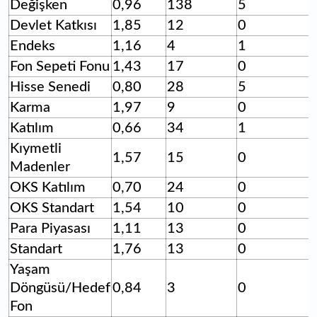
Değişken
0,96
138
5
Devlet Katkısı
1,85
12
0
Endeks
1,16
4
1
Fon Sepeti Fonu
1,43
17
0
Hisse Senedi
0,80
28
5
Karma
1,97
9
0
Katılım
0,66
34
1
Kıymetli
1,57
15
0
Madenler
OKS Katılım
0,70
24
0
OKS Standart
1,54
10
0
Para Piyasası
1,11
13
0
Standart
1,76
13
0
Yaşam
Döngüsü/Hedef
0,84
3
0
Fon