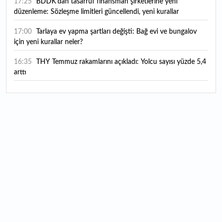
17:25
BDDK'dan tasarruf finansman şirketlerine yeni
düzenleme: Sözleşme limitleri güncellendi, yeni kurallar
yürürlüğe girdi
17:00
Tarlaya ev yapma şartları değişti: Bağ evi ve bungalov
için yeni kurallar neler?
16:35
THY Temmuz rakamlarını açıkladı: Yolcu sayısı yüzde 5,4
arttı
16:27
Piyasaların beklediği veri geldi: ABD tarım dışı istihdam
rakamları açıklandı
16:24
Çitlekçi halka arz oluyor: Talep toplama tarihi ve hisse
fiyatı belli oldu
16:10
ABD Başkanı Trump, İran'ın anlaşma yapmak istediğini
savundu
16:04
Boğaz’ın kıtaları birleştiren ruhu Memorial Sanat
Galerilerinde
16:01
Hafta sonu hava nasıl olacak?