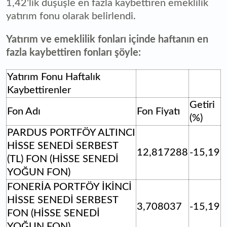
1,42'lik düşüşle en fazla kaybettiren emeklilik
yatırım fonu olarak belirlendi.
Yatırım ve emeklilik fonları içinde haftanın en
fazla kaybettiren fonları şöyle:
Yatırım Fonu Haftalık
Kaybettirenler
Getiri
Fon Adı
Fon Fiyatı
(%)
PARDUS PORTFÖY ALTINCI
HİSSE SENEDİ SERBEST
12,817288
-15,19
(TL) FON (HİSSE SENEDİ
YOĞUN FON)
FONERİA PORTFÖY İKİNCİ
HİSSE SENEDİ SERBEST
3,708037
-15,19
FON (HİSSE SENEDİ
YOĞUN FON)