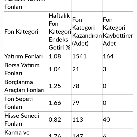
Fonları
Haftalık
Fon
Fon
Fon
Kategori
Kategori
Fon Kategori
Kategori
Kazandıran
Kaybettiren
Endeks
(Adet)
Adet
Getiri %
Yatırım Fonları
1,08
1541
164
Borsa Yatırım
1,04
21
3
Fonları
Borçlanma
1,25
78
0
Araçları Fonları
Fon Sepeti
1,66
79
0
Fonları
Hisse Senedi
0,82
113
40
Fonları
Karma ve
1,76
147
6