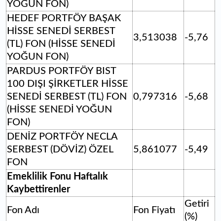
YOĞUN FON)
HEDEF PORTFÖY BAŞAK
HİSSE SENEDİ SERBEST
3,513038
-5,76
(TL) FON (HİSSE SENEDİ
YOĞUN FON)
PARDUS PORTFÖY BIST
100 DIŞI ŞİRKETLER HİSSE
SENEDİ SERBEST (TL) FON
0,797316
-5,68
(HİSSE SENEDİ YOĞUN
FON)
DENİZ PORTFÖY NECLA
SERBEST (DÖVİZ) ÖZEL
5,861077
-5,49
FON
Emeklilik Fonu Haftalık
Kaybettirenler
Getiri
Fon Adı
Fon Fiyatı
(%)