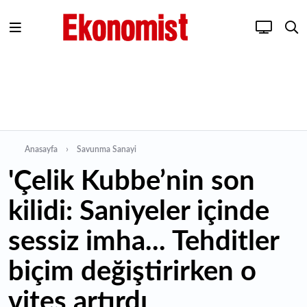
Anasayfa
Savunma Sanayi
'Çelik Kubbe’nin son
kilidi: Saniyeler içinde
sessiz imha... Tehditler
biçim değiştirirken o
vites artırdı