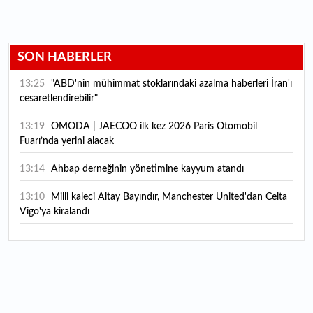
SON HABERLER
13:25
"ABD'nin mühimmat stoklarındaki azalma haberleri İran'ı
cesaretlendirebilir"
13:19
OMODA | JAECOO ilk kez 2026 Paris Otomobil
Fuarı’nda yerini alacak
13:14
Ahbap derneğinin yönetimine kayyum atandı
13:10
Milli kaleci Altay Bayındır, Manchester United'dan Celta
Vigo'ya kiralandı
13:07
Borsa İstanbul’da yılın ilk 7 ayında en çok hangi spor
hissesi kazandırdı?
12:47
Hafta içi memur, hafta sonu üretici: Çocukluk merakını
markaya dönüştürdü