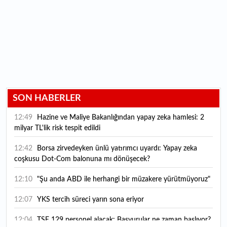
SON HABERLER
12:49
Hazine ve Maliye Bakanlığından yapay zeka hamlesi: 2
milyar TL'lik risk tespit edildi
12:42
Borsa zirvedeyken ünlü yatırımcı uyardı: Yapay zeka
coşkusu Dot-Com balonuna mı dönüşecek?
12:10
"Şu anda ABD ile herhangi bir müzakere yürütmüyoruz"
12:07
YKS tercih süreci yarın sona eriyor
12:04
TSE 129 personel alacak: Başvurular ne zaman başlıyor?