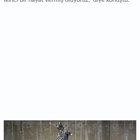
ikinci bir hayat vermiş oluyoruz." diye konuştu.