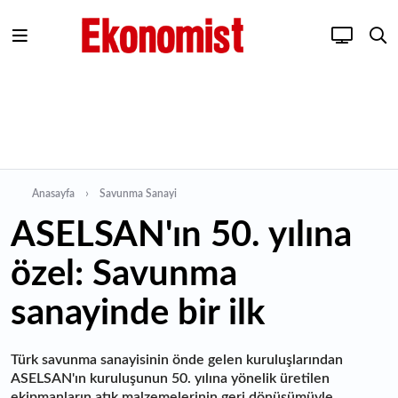
Anasayfa
Savunma Sanayi
ASELSAN'ın 50. yılına
özel: Savunma
sanayinde bir ilk
Türk savunma sanayisinin önde gelen kuruluşlarından
ASELSAN'ın kuruluşunun 50. yılına yönelik üretilen
ekipmanların atık malzemelerinin geri dönüşümüyle