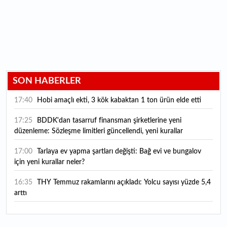
SON HABERLER
17:40
Hobi amaçlı ekti, 3 kök kabaktan 1 ton ürün elde etti
17:25
BDDK'dan tasarruf finansman şirketlerine yeni
düzenleme: Sözleşme limitleri güncellendi, yeni kurallar
yürürlüğe girdi
17:00
Tarlaya ev yapma şartları değişti: Bağ evi ve bungalov
için yeni kurallar neler?
16:35
THY Temmuz rakamlarını açıkladı: Yolcu sayısı yüzde 5,4
arttı
16:27
Piyasaların beklediği veri geldi: ABD tarım dışı istihdam
rakamları açıklandı