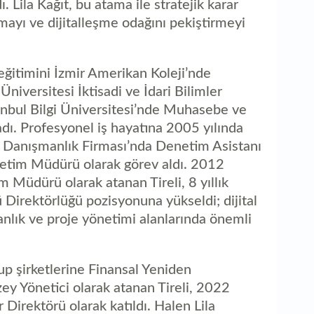
po
 Lila Kağıt, bu atama ile stratejik karar
mayı ve dijitalleşme odağını pekiştirmeyi
e eğitimini İzmir Amerikan Koleji’nde
iversitesi İktisadi ve İdari Bilimler
anbul Bilgi Üniversitesi’nde Muhasebe ve
ı. Profesyonel iş hayatına 2005 yılında
Danışmanlık Firması’nda Denetim Asistanı
netim Müdürü olarak görev aldı. 2012
m Müdürü olarak atanan Tireli, 8 yıllık
irektörlüğü pozisyonuna yükseldi; dijital
nlık ve proje yönetimi alanlarında önemli
up şirketlerine Finansal Yeniden
y Yönetici olarak atanan Tireli, 2022
er Direktörü olarak katıldı. Halen Lila