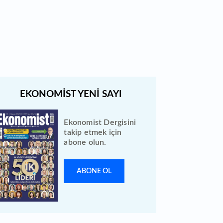
Bewen Enerji halka arzı ileri bir
tarihe ertelendi
Ekonomist Dergisini
takip etmek için
abone olun.
ABONE OL