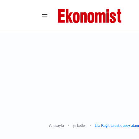
Anasayfa
Şirketler
Lila Kağıt’ta üst düzey ata