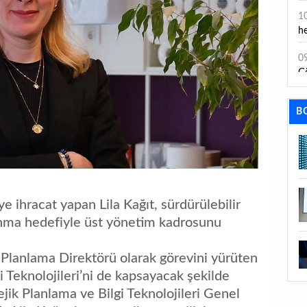
ta
1
he
0
Gö
0
B
da
0
çe
20
0
Ağ
 ihracat yapan Lila Kağıt, sürdürülebilir
nma hedefiyle üst yönetim kadrosunu
0
so
ik Planlama Direktörü olarak görevini yürüten
1
lgi Teknolojileri’ni de kapsayacak şekilde
atejik Planlama ve Bilgi Teknolojileri Genel
1