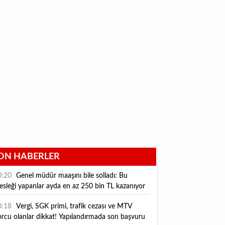
ON HABERLER
0:20
Genel müdür maaşını bile solladı: Bu
sleği yapanlar ayda en az 250 bin TL kazanıyor
0:18
Vergi, SGK primi, trafik cezası ve MTV
rcu olanlar dikkat! Yapılandırmada son başvuru