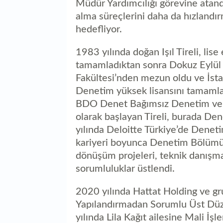
Müdür Yardımcılığı görevine atandı.
alma süreçlerini daha da hızlandır
hedefliyor.
1983 yılında doğan Işıl Tireli, lis
tamamladıktan sonra Dokuz Eylül Ün
Fakültesi’nden mezun oldu ve İst
Denetim yüksek lisansını tamamlad
BDO Denet Bağımsız Denetim ve 
olarak başlayan Tireli, burada De
yılında Deloitte Türkiye’de Deneti
kariyeri boyunca Denetim Bölümü D
dönüşüm projeleri, teknik danışma
sorumluluklar üstlendi.
2020 yılında Hattat Holding ve gr
Yapılandırmadan Sorumlu Üst Düze
yılında Lila Kağıt ailesine Mali İşl