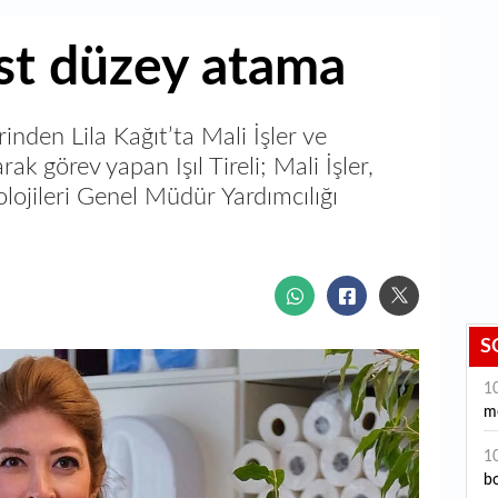
üst düzey atama
rinden Lila Kağıt’ta Mali İşler ve
ak görev yapan Işıl Tireli; Mali İşler,
olojileri Genel Müdür Yardımcılığı
S
1
me
1
bo