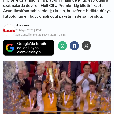
İngiltere Championship play-off finalinde Middlesbrough'u
uzatmalarda deviren Hull City, Premier Lig biletini kaptı.
Acun Ilıcalı’nın sahibi olduğu kulüp, bu zaferle birlikte dünya
futbolunun en büyük mali ödül paketinin de sahibi oldu.
Ekonomist
23 Mayıs 2026 | 19:43
Son Güncellenme:
23 Mayıs 2026 | 23:18