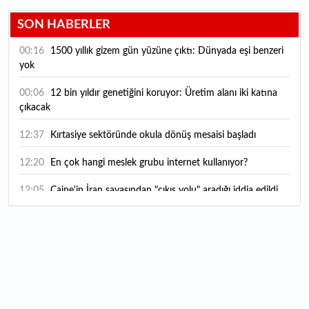
SON HABERLER
00:16
1500 yıllık gizem gün yüzüne çıktı: Dünyada eşi benzeri
yok
00:06
12 bin yıldır genetiğini koruyor: Üretim alanı iki katına
çıkacak
12:37
Kırtasiye sektöründe okula dönüş mesaisi başladı
12:20
En çok hangi meslek grubu internet kullanıyor?
12:05
Caine'in İran savaşından "çıkış yolu" aradığı iddia edildi
11:54
"Esnaf ve sanatkara bu yılın ilk yarısında yaklaşık 75
milyar lira finansman sağladık"
11:52
Yaratıcılık ve ticaret bir araya geldi: İşte İstanbul'un yeni
girişimcilik alanı
11:35
Alarko Holding'den stratejik satın alma: Carrier'ın