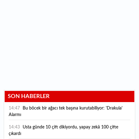
SON HABERLER
14:47
Bu böcek bir ağacı tek başına kurutabiliyor: 'Drakula'
Alarmı
14:43
Usta günde 10 çift dikiyordu, yapay zekâ 100 çifte
çıkardı