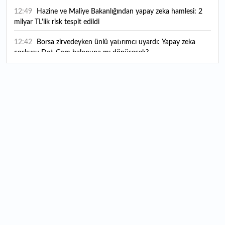
12:49
Hazine ve Maliye Bakanlığından yapay zeka hamlesi: 2
milyar TL'lik risk tespit edildi
12:42
Borsa zirvedeyken ünlü yatırımcı uyardı: Yapay zeka
coşkusu Dot-Com balonuna mı dönüşecek?
12:10
"Şu anda ABD ile herhangi bir müzakere yürütmüyoruz"
12:07
YKS tercih süreci yarın sona eriyor
12:04
TSE 129 personel alacak: Başvurular ne zaman başlıyor?
12:01
Temmuz ayı rakamları açıklandı: Hava yolunda yüzde
2,6'lık artış
00:16
1500 yıllık gizem gün yüzüne çıktı: Dünyada eşi benzeri
yok
00:06
12 bin yıldır genetiğini koruyor: Üretim alanı iki katına
çıkacak