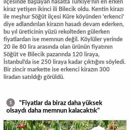
ilçesinde başlayan hasatta Türkiye'nin en erken
kiraz yetişen ikinci ili Bilecik oldu. Kentin kirazı
ile meşhur Söğüt ilçesi Küre köyünden 'erkenci'
diye adlandırılan kirazın hasadı devam ederken,
bu yıl üreticinin yüzü rekolteden gülerken
fiyatlardan ise memnun değil. Köylüler yerinde
20 ile 80 lira arasında olan ürünün fiyatının
Söğüt ve Bilecik pazarında 120 liraya,
İstanbul'da ise 250 liraya kadar çıktığını söyledi.
Bir zincir markette ise erkenci kirazın 300
liradan satıldığı görüldü.
"Fiyatlar da biraz daha yüksek
1
olsaydı daha memnun kalacaktık"