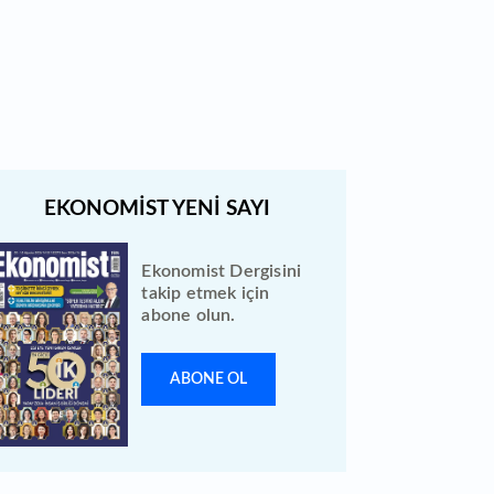
Bugün 2 hissenin fiyatında
düzeltme yapıldı
Ekonomist Dergisini
takip etmek için
abone olun.
ABONE OL