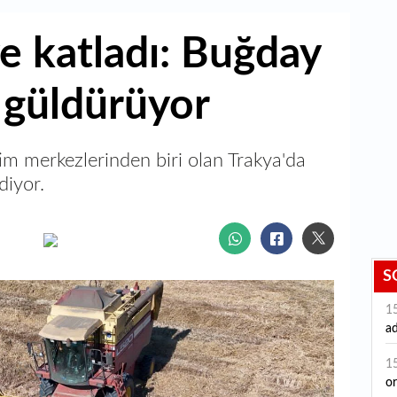
ye katladı: Buğday
i güldürüyor
tim merkezlerinden biri olan Trakya'da
diyor.
S
1
ad
B
1
o