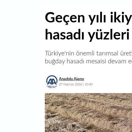
Geçen yılı iki
hasadı yüzler
Türkiye'nin önemli tarımsal üre
buğday hasadı mesaisi devam e
Anadolu Ajansı
27 Haziran 2026 | 10:40