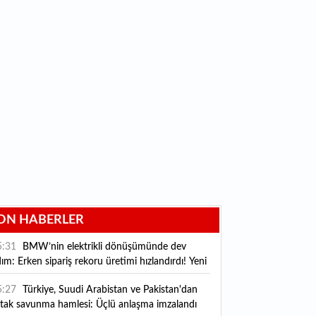
ON HABERLER
5:31
BMW’nin elektrikli dönüşümünde dev
ım: Erken sipariş rekoru üretimi hızlandırdı! Yeni
MW i3 Münih’te banttan indi
5:27
Türkiye, Suudi Arabistan ve Pakistan'dan
rtak savunma hamlesi: Üçlü anlaşma imzalandı