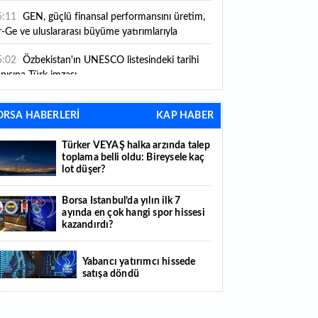
5:11
GEN, güçlü finansal performansını üretim,
-Ge ve uluslararası büyüme yatırımlarıyla
leceğe taşıyor
5:02
Özbekistan'ın UNESCO listesindeki tarihi
pısına Türk imzası
4:51
Sağlık Bakanlığı personel alımı 2026: Sağlık
ORSA HABERLERİ
KAP HABER
kanlığı 26 bin 673 personel alımı başvuruları ne
man, başvuru şartları neler?
Türker VEYAŞ halka arzında talep
4:48
Türker VEYAŞ halka arzında talep toplama
toplama belli oldu: Bireysele kaç
lli oldu: Bireysele kaç lot düşer?
lot düşer?
4:45
Evim sisteminde yeni şartlar ve kısıtlamalar
Borsa İstanbul’da yılın ilk 7
ndemde: Finansman limitleri değişecek mi, yeni
ayında en çok hangi spor hissesi
rallar neler?
kazandırdı?
4:08
Yargıtay son noktayı koydu: Satış primi,
kacak yardımı kıdem tazminatına eklenir mi?
Yabancı yatırımcı hissede
satışa döndü
3:25
"ABD'nin mühimmat stoklarındaki azalma
berleri İran'ı cesaretlendirebilir"
Borsa İstanbul'da gong Quick