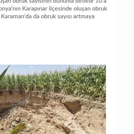
uşan obruk sayısının bununla birlikte 10'a
Konya'nın Karapınar ilçesinde oluşan obruk
da Karaman'da da obruk sayısı artmaya