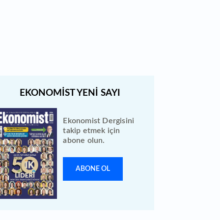
Türk Hava Yolları 2026 ilk yarı
bilanço verilerini KAP'a bildirdi
Ekonomist Dergisini
takip etmek için
abone olun.
ABONE OL