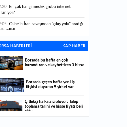
2:20
En çok hangi meslek grubu internet
llanıyor?
2:05
Caine'in İran savaşından "çıkış yolu" aradığı
dia edildi
1:54
"Esnaf ve sanatkara bu yılın ilk yarısında
ORSA HABERLERİ
KAP HABER
klaşık 75 milyar lira finansman sağladık"
1:52
Yaratıcılık ve ticaret bir araya geldi: İşte
Borsada bu hafta en çok
tanbul'un yeni girişimcilik alanı
kazandıran ve kaybettiren 3 hisse
1:35
Alarko Holding'den stratejik satın alma:
rrier'ın paylarının tamamını devralıyor
Borsada geçen hafta yeni iş
ilişkisi duyuran 9 şirket var
1:34
Turizmcilerin yüzünü güldüren hareketlilik:
stival bölgeye canlılık getirdi
Çitlekçi halka arz oluyor: Talep
toplama tarihi ve hisse fiyatı belli
1:23
Küresel piyasalarda yeni haftada takip
oldu
ilecek 4 gelişme hangileri olacak?
Türker VEYAŞ halka arzında talep