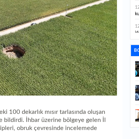
1
ku
1
id
1
B
ya
1
İs
1
Ca
1
Fe
ki 100 dekarlık mısır tarlasında oluşan
 bildirdi. İhbar üzerine bölgeye gelen İl
1
pleri, obruk çevresinde incelemede
ed