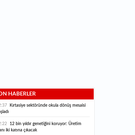
ON HABERLER
2:37
Kırtasiye sektöründe okula dönüş mesaisi
şladı
2:22
12 bin yıldır genetiğini koruyor: Üretim
anı iki katına çıkacak