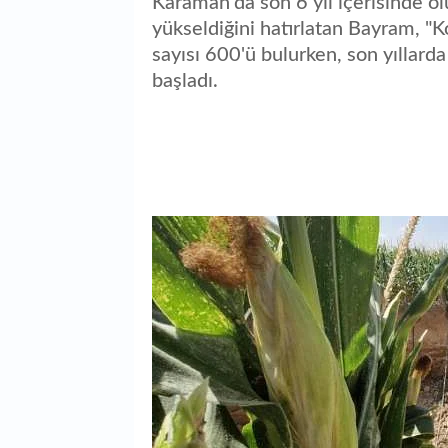
Karaman'da son 6 yıl içerisinde ol
yükseldiğini hatırlatan Bayram, "
sayısı 600'ü bulurken, son yıllar
başladı.