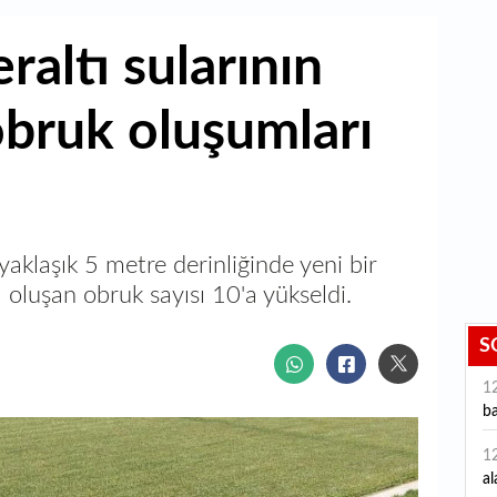
altı sularının
obruk oluşumları
klaşık 5 metre derinliğinde yeni bir
 oluşan obruk sayısı 10'a yükseldi.
S
1
ba
1
al