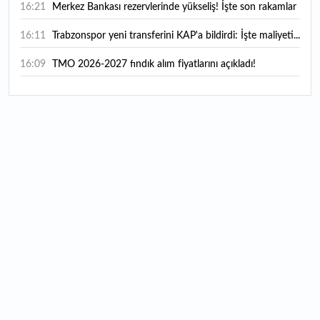
16:21
Merkez Bankası rezervlerinde yükseliş! İşte son rakamlar
16:11
Trabzonspor yeni transferini KAP'a bildirdi: İşte maliyeti...
16:09
TMO 2026-2027 fındık alım fiyatlarını açıkladı!
15:59
Bankacılık sektörünün toplam mevduatı geriledi
15:07
Yabancı yatırımcı hissede satışa döndü
14:39
KKM'de düşüş sürüyor: Bakiye 157 milyon liraya geriledi
14:29
Türkiye'de her 4 kişiden 3'ü internet bankacılığı
kullanıyor
14:26
Türkiye'nin 2026 dijital karnesi: En çok kullanılan ilk 3
uygulama hangileri oldu?