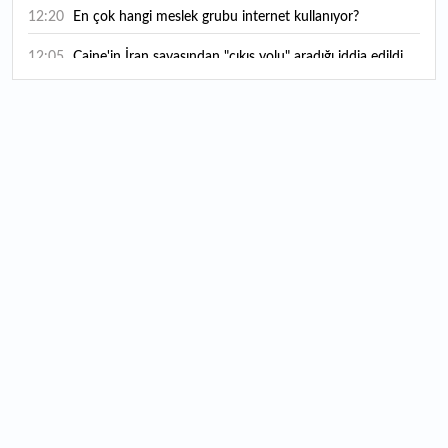
12:20
En çok hangi meslek grubu internet kullanıyor?
12:05
Caine'in İran savaşından "çıkış yolu" aradığı iddia edildi
11:54
"Esnaf ve sanatkara bu yılın ilk yarısında yaklaşık 75
milyar lira finansman sağladık"
11:52
Yaratıcılık ve ticaret bir araya geldi: İşte İstanbul'un yeni
girişimcilik alanı
11:35
Alarko Holding'den stratejik satın alma: Carrier'ın
paylarının tamamını devralıyor
11:34
Turizmcilerin yüzünü güldüren hareketlilik: Festival
bölgeye canlılık getirdi
11:23
Küresel piyasalarda yeni haftada takip edilecek 4 gelişme
hangileri olacak?