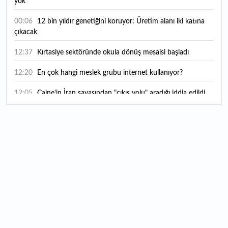
yok
00:06
12 bin yıldır genetiğini koruyor: Üretim alanı iki katına
çıkacak
12:37
Kırtasiye sektöründe okula dönüş mesaisi başladı
12:20
En çok hangi meslek grubu internet kullanıyor?
12:05
Caine'in İran savaşından "çıkış yolu" aradığı iddia edildi
11:54
"Esnaf ve sanatkara bu yılın ilk yarısında yaklaşık 75
milyar lira finansman sağladık"
11:52
Yaratıcılık ve ticaret bir araya geldi: İşte İstanbul'un yeni
girişimcilik alanı
11:35
Alarko Holding'den stratejik satın alma: Carrier'ın
paylarının tamamını devralıyor
11:34
Turizmcilerin yüzünü güldüren hareketlilik: Festival
bölgeye canlılık getirdi