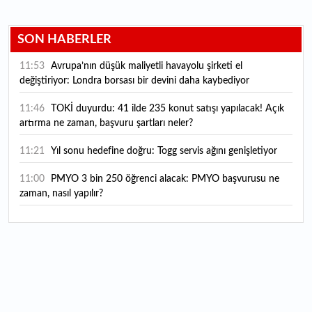
SON HABERLER
11:53
Avrupa’nın düşük maliyetli havayolu şirketi el
değiştiriyor: Londra borsası bir devini daha kaybediyor
11:46
TOKİ duyurdu: 41 ilde 235 konut satışı yapılacak! Açık
artırma ne zaman, başvuru şartları neler?
11:21
Yıl sonu hedefine doğru: Togg servis ağını genişletiyor
11:00
PMYO 3 bin 250 öğrenci alacak: PMYO başvurusu ne
zaman, nasıl yapılır?
10:48
Merkez Bankası'nın yılın üçüncü enflasyon raporunu
açıklayacağı tarih belli oldu
10:35
YÖKDİL/2 pazar günü yapılacak
10:28
OYAK Çimento'dan 2026 yılı ilk yarı bilanço
değerlendirmesi var