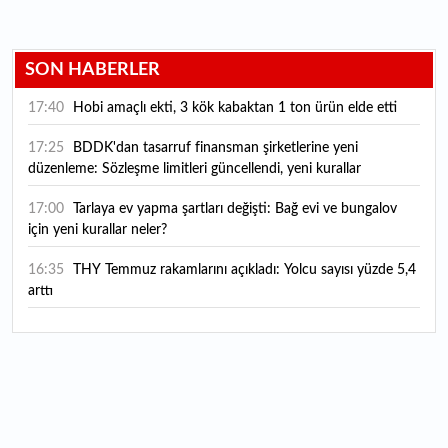
SON HABERLER
17:40
Hobi amaçlı ekti, 3 kök kabaktan 1 ton ürün elde etti
17:25
BDDK'dan tasarruf finansman şirketlerine yeni
düzenleme: Sözleşme limitleri güncellendi, yeni kurallar
yürürlüğe girdi
17:00
Tarlaya ev yapma şartları değişti: Bağ evi ve bungalov
için yeni kurallar neler?
16:35
THY Temmuz rakamlarını açıkladı: Yolcu sayısı yüzde 5,4
arttı
16:27
Piyasaların beklediği veri geldi: ABD tarım dışı istihdam
rakamları açıklandı
16:24
Çitlekçi halka arz oluyor: Talep toplama tarihi ve hisse
fiyatı belli oldu