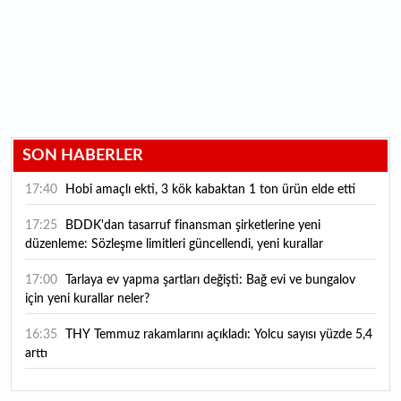
SON HABERLER
17:40
Hobi amaçlı ekti, 3 kök kabaktan 1 ton ürün elde etti
17:25
BDDK'dan tasarruf finansman şirketlerine yeni
düzenleme: Sözleşme limitleri güncellendi, yeni kurallar
yürürlüğe girdi
17:00
Tarlaya ev yapma şartları değişti: Bağ evi ve bungalov
için yeni kurallar neler?
16:35
THY Temmuz rakamlarını açıkladı: Yolcu sayısı yüzde 5,4
arttı
16:27
Piyasaların beklediği veri geldi: ABD tarım dışı istihdam