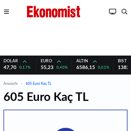
DOLAR
EURO
ALTIN
BIST 1
47,70
55,23
6586,15
1382
0,17%
0,40%
0,01%
Anasayfa
605 Euro Kaç TL
605 Euro Kaç TL