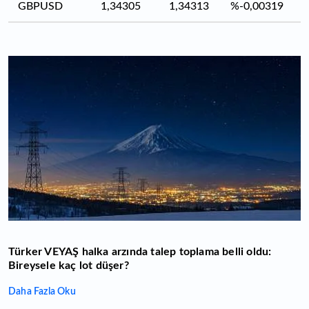
GBPUSD
1,34305
1,34313
%-0,00319
Türker VEYAŞ halka arzında talep toplama belli oldu:
Bireysele kaç lot düşer?
Daha Fazla Oku