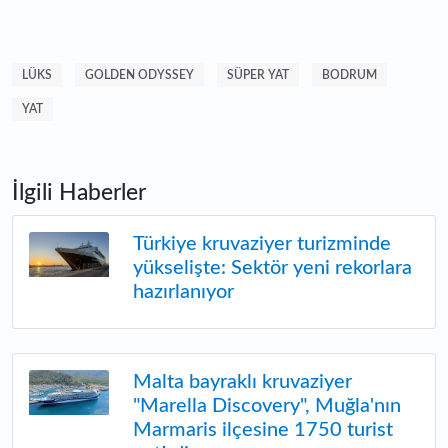
LÜKS
GOLDEN ODYSSEY
SÜPER YAT
BODRUM
YAT
İlgili Haberler
Türkiye kruvaziyer turizminde
yükselişte: Sektör yeni rekorlara
hazırlanıyor
Malta bayraklı kruvaziyer
"Marella Discovery", Muğla'nın
Marmaris ilçesine 1750 turist