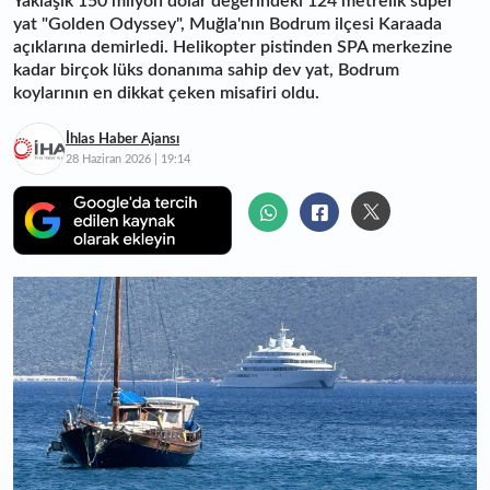
Yaklaşık 150 milyon dolar değerindeki 124 metrelik süper
yat "Golden Odyssey", Muğla'nın Bodrum ilçesi Karaada
açıklarına demirledi. Helikopter pistinden SPA merkezine
kadar birçok lüks donanıma sahip dev yat, Bodrum
koylarının en dikkat çeken misafiri oldu.
İhlas Haber Ajansı
28 Haziran 2026 | 19:14