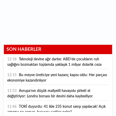
SON HABERLER
12:18
Teknoloji devine ağır darbe: ABD'de çocukların ruh
sağlığını bozmaktan toplamda yaklaşık 1 milyar dolarlık ceza
12:15
Bu meyve üreticiye yeni kazanç kapısı oldu: Her parçası
ekonomiye kazandırılıyor
11:53
Avrupa’nın düşük maliyetli havayolu şirketi el
değiştiriyor: Londra borsası bir devini daha kaybediyor
11:46
TOKİ duyurdu: 41 ilde 235 konut satışı yapılacak! Açık
artırma ne zaman, başvuru şartları neler?