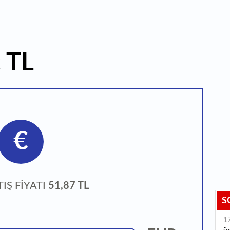
 TL
€
TIŞ FİYATI
51,87 TL
S
1