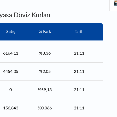
1
yasa Döviz Kurları
1
aç
Satış
% Fark
Tarih
6164,11
%3,36
21:11
4454,35
%2,05
21:11
0
%59,13
21:11
156,843
%0,066
21:11