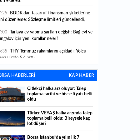
ün elde etti
7:25
BDDK'dan tasarruf finansman şirketlerine
ni düzenleme: Sözleşme limitleri güncellendi,
ni kurallar yürürlüğe girdi
7:00
Tarlaya ev yapma şartları değişti: Bağ evi ve
ngalov için yeni kurallar neler?
6:35
THY Temmuz rakamlarını açıkladı: Yolcu
yısı yüzde 5,4 arttı
6:27
Piyasaların beklediği veri geldi: ABD tarım
ORSA HABERLERİ
KAP HABER
şı istihdam rakamları açıklandı
Çitlekçi halka arz oluyor: Talep
6:24
Çitlekçi halka arz oluyor: Talep toplama
toplama tarihi ve hisse fiyatı belli
rihi ve hisse fiyatı belli oldu
oldu
6:10
ABD Başkanı Trump, İran'ın anlaşma
Türker VEYAŞ halka arzında talep
apmak istediğini savundu
toplama belli oldu: Bireysele kaç
lot düşer?
6:04
Boğaz’ın kıtaları birleştiren ruhu Memorial
nat Galerilerinde
Borsa İstanbul’da yılın ilk 7