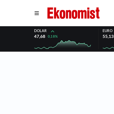
DOLAR
EURO
47,68
55,13
0,18%