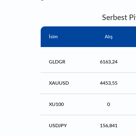
Serbest Pi
İsim
Alış
GLDGR
6163,24
XAUUSD
4453,55
XU100
0
USDJPY
156,841