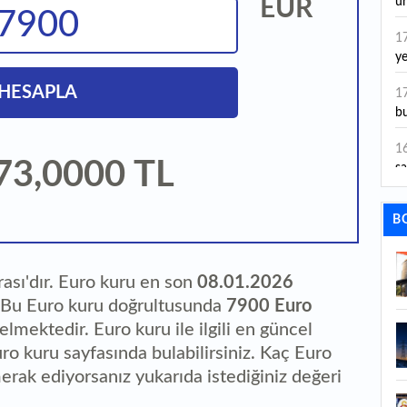
EUR
ür
1
ye
ye
HESAPLA
1
bu
1
73,0000
TL
sa
1
B
dı
1
ta
rası'dır. Euro kuru en son
08.01.2026
. Bu Euro kuru doğrultusunda
7900 Euro
1
gelmektedir. Euro kuru ile ilgili en güncel
y
uro kuru sayfasında bulabilirsiniz. Kaç Euro
1
erak ediyorsanız yukarıda istediğiniz değeri
Sa