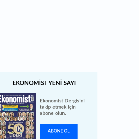
Bugün temettü ödeyen 1
hissenin fiyatında düzeltme
yapıldı
Quick Sigorta halka arz sonuçları
açıklandı: Bireysele kaç lot verdi?
Ekonomist Dergisini
takip etmek için
abone olun.
ABONE OL