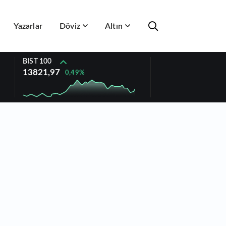
Yazarlar
Döviz
Altın
BIST 100
13821,97
0,49%