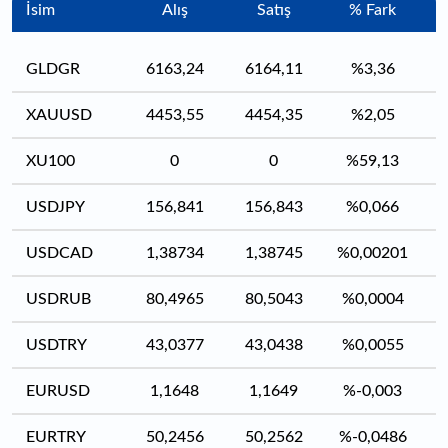
İsim
Alış
Satış
% Fark
GLDGR
6163,24
6164,11
%3,36
XAUUSD
4453,55
4454,35
%2,05
XU100
0
0
%59,13
USDJPY
156,841
156,843
%0,066
USDCAD
1,38734
1,38745
%0,00201
USDRUB
80,4965
80,5043
%0,0004
USDTRY
43,0377
43,0438
%0,0055
EURUSD
1,1648
1,1649
%-0,003
EURTRY
50,2456
50,2562
%-0,0486