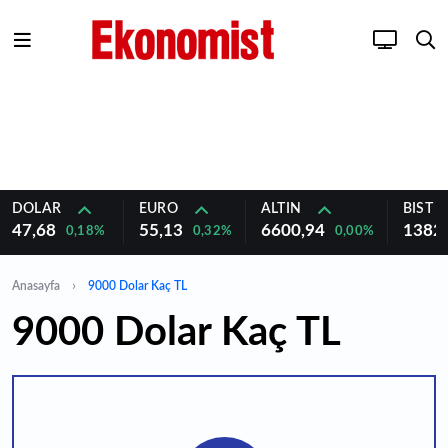
DOLAR
EURO
ALTIN
BIST 1
47,68
55,13
6600,94
1382
0,18%
0,32%
0,00%
Anasayfa
9000 Dolar Kaç TL
9000 Dolar Kaç TL