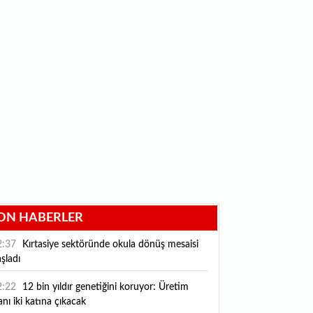
ON HABERLER
2:37
Kırtasiye sektöründe okula dönüş mesaisi
şladı
2:22
12 bin yıldır genetiğini koruyor: Üretim
anı iki katına çıkacak