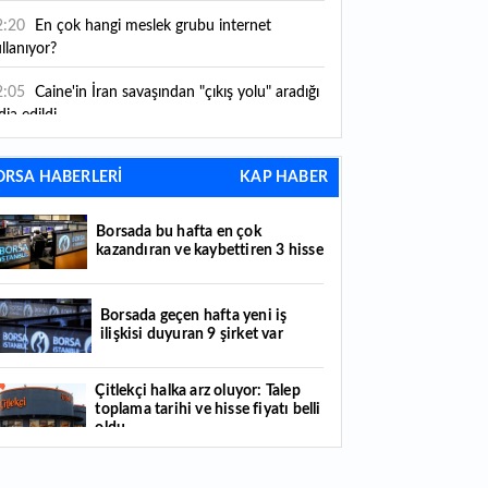
2:20
En çok hangi meslek grubu internet
llanıyor?
2:05
Caine'in İran savaşından "çıkış yolu" aradığı
dia edildi
1:54
"Esnaf ve sanatkara bu yılın ilk yarısında
ORSA HABERLERİ
KAP HABER
klaşık 75 milyar lira finansman sağladık"
1:52
Yaratıcılık ve ticaret bir araya geldi: İşte
Borsada bu hafta en çok
tanbul'un yeni girişimcilik alanı
kazandıran ve kaybettiren 3 hisse
1:35
Alarko Holding'den stratejik satın alma:
rrier'ın paylarının tamamını devralıyor
Borsada geçen hafta yeni iş
ilişkisi duyuran 9 şirket var
1:34
Turizmcilerin yüzünü güldüren hareketlilik:
stival bölgeye canlılık getirdi
Çitlekçi halka arz oluyor: Talep
toplama tarihi ve hisse fiyatı belli
1:23
Küresel piyasalarda yeni haftada takip
oldu
ilecek 4 gelişme hangileri olacak?
Türker VEYAŞ halka arzında talep