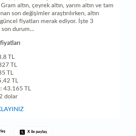
1
 Gram altın, çeyrek altın, yarım altın ve tam
ka
nan son değişimler araştırılırken, altın
güncel fiyatları merak ediyor. İşte 3
a son durum...
iyatları
3,8 TL
.827 TL
635 TL
65,42 TL
tı: 43.165 TL
,2 dolar
KLAYINIZ
ylaş
X ile paylaş