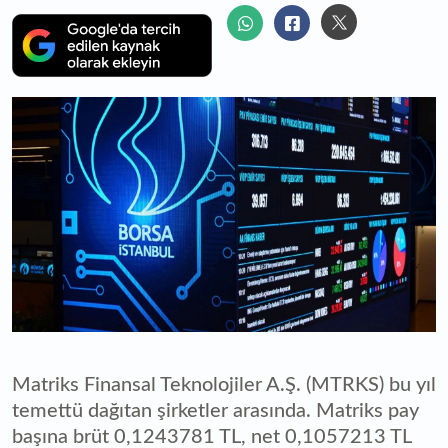
Matriks Finansal Teknolojiler A.Ş. (MTRKS) bu yıl
temettü dağıtan şirketler arasında. Matriks pay
başına brüt 0,1243781 TL, net 0,1057213 TL